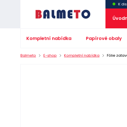
K dis
Úvodn
Kompletní nabídka
Papírové obaly
Balmeto
E-shop
Kompletní nabídka
Fólie zata