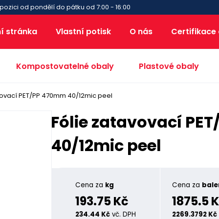
pozici od pondělí do pátku od 7:00 - 16:00
í stránka
Vlastní potisk
O nás
Certifikace
Kompostovatelné obaly
Plastové obaly
vovací PET/PP 470mm 40/12mic peel
Fólie zatavovací PE
40/12mic peel
Cena za
kg
Cena za
bale
193.75 Kč
1875.5 
234.44 Kč
vč. DPH
2269.3792 Kč