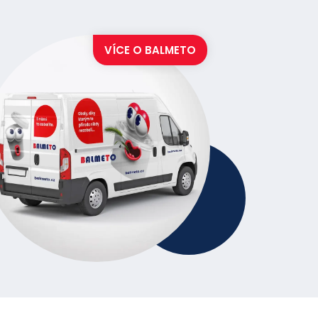
ní potravin v gastronomii.
VÍCE O
BALMETO