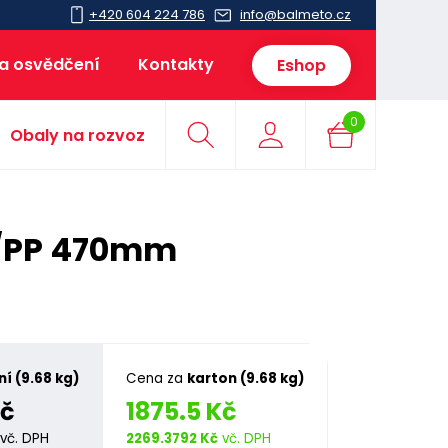
+420 604 224 786
info@balmeto.cz
 a osvědčení
Kontakty
Eshop
0
Obaly na rozvoz
T/PP 470mm
ní (9.68 kg)
Cena za
karton (9.68 kg)
Kč
1875.5 Kč
vč. DPH
2269.3792 Kč
vč. DPH