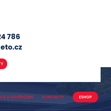
24 786
eto.cz
TY
ACE A OSVĚDČENÍ
KONTAKTY
ESHOP