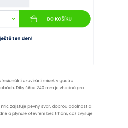
DO KOŠÍKU
ještě ten den!
rofesionální uzavírání misek v gastro
ýrobách. Díky šířce 240 mm je vhodná pro
 mic zajišťuje pevný svar, dobrou odolnost a
adné a plynulé otevření bez trhání, což zvyšuje