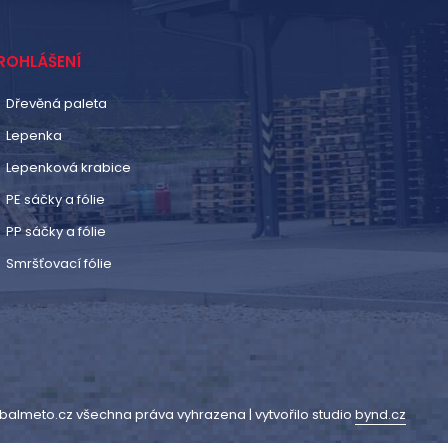
ROHLÁŠENÍ
Dřevěná paleta
Lepenka
Lepenková krabice
PE sáčky a fólie
PP sáčky a fólie
Smršťovací fólie
balmeto.cz všechna práva vyhrazena | vytvořilo studio
bynd.cz