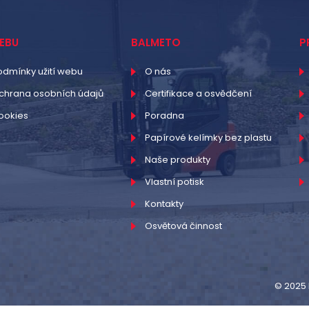
EBU
BALMETO
P
odmínky užití webu
O nás
chrana osobních údajů
Certifikace a osvědčení
ookies
Poradna
Papírové kelímky bez plastu
Naše produkty
Vlastní potisk
Kontakty
Osvětová činnost
© 2025 