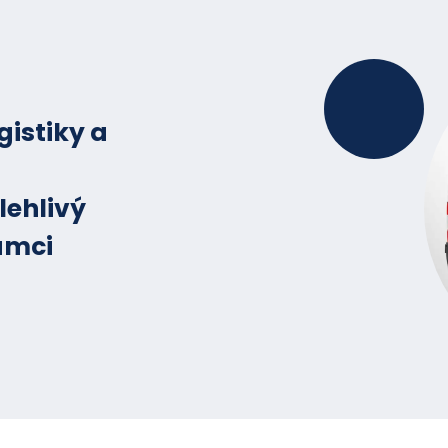
Spolehlivé řešení pro efektivní a bezpečné bale
gistiky a
lehlivý
ámci