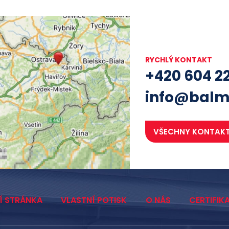
RYCHLÝ KONTAKT
+420 604 2
info@balm
VŠECHNY KONTAK
Í STRÁNKA
VLASTNÍ POTISK
O NÁS
CERTIFIK