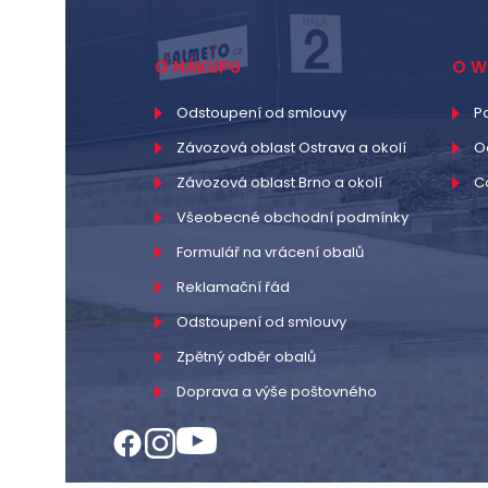
O NÁKUPU
O W
Odstoupení od smlouvy
P
Závozová oblast Ostrava a okolí
O
Závozová oblast Brno a okolí
C
Všeobecné obchodní podmínky
Formulář na vrácení obalů
Reklamační řád
Odstoupení od smlouvy
Zpětný odběr obalů
Doprava a výše poštovného