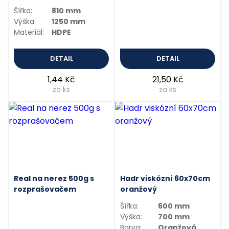
Šířka:
810 mm
Výška:
1250 mm
Materiál:
HDPE
DETAIL
DETAIL
1,44 Kč
21,50 Kč
za ks
za ks
Real na nerez 500g s
Hadr viskózní 60x70cm
rozprašovačem
oranžový
Šířka:
600 mm
Výška:
700 mm
Barva:
Oranžová