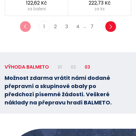
122,62 Kč
222,73 Kč
za baleni
za ks
…
1
2
3
4
7
VÝHODA BALMETO
01
02
03
Možnost zdarma vrátit námi dodané
přepravní a skupinové obaly po
předchozí písemné žádosti. Veškeré
náklady na přepravu hradí BALMETO.