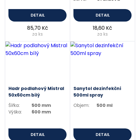
DETAIL
DETAIL
85,70 Kč
18,60 Kč
za ks
za ks
Hadr podlahový Mistral
Sanytol dezinfekční
50x60cm bílý
500ml spray
Šířka:
500 mm
Objem:
500 ml
Výška:
600 mm
DETAIL
DETAIL