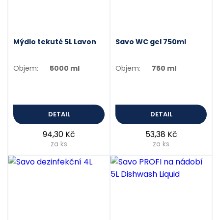
Mýdlo tekuté 5L Lavon
Savo WC gel 750ml
Objem:
5000 ml
Objem:
750 ml
DETAIL
DETAIL
94,30 Kč
53,38 Kč
za ks
za ks