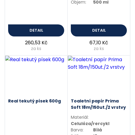
Objem:
500 ml
DETAIL
DETAIL
260,53 Kč
67,10 Kč
za ks
za ks
Real tekutý písek 600g
Toaletní papír Prima
Soft 18m/150ut./2 vrstvy
Materiál:
Celulóza/rercykl
Barva:
Bílá