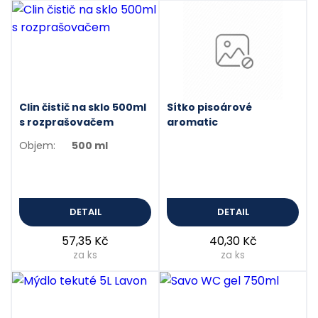
Clin čistič na sklo 500ml
Sítko pisoárové
s rozprašovačem
aromatic
Objem:
500 ml
DETAIL
DETAIL
57,35 Kč
40,30 Kč
za ks
za ks