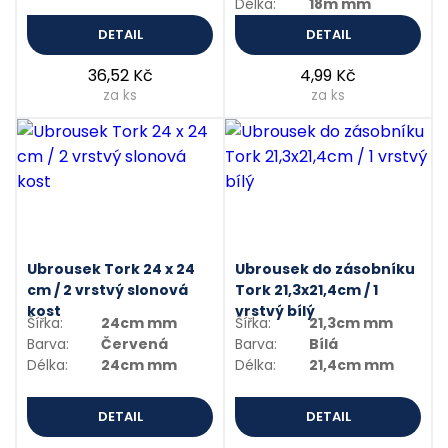
Délka:
18m mm
DETAIL
DETAIL
36,52 Kč
4,99 Kč
za ks
za ks
Ubrousek Tork 24 x 24
Ubrousek do zásobníku
cm / 2 vrstvý slonová
Tork 21,3x21,4cm / 1
kost
vrstvý bílý
Šířka:
24cm mm
Šířka:
21,3cm mm
Barva:
Červená
Barva:
Bílá
Délka:
24cm mm
Délka:
21,4cm mm
DETAIL
DETAIL