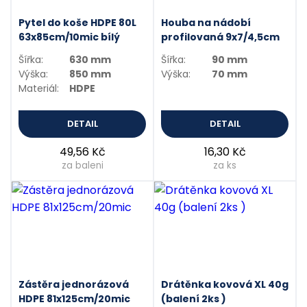
Pytel do koše HDPE 80L
Houba na nádobí
63x85cm/10mic bílý
profilovaná 9x7/4,5cm
Šířka:
630 mm
Šířka:
90 mm
Výška:
850 mm
Výška:
70 mm
Materiál:
HDPE
DETAIL
DETAIL
49,56 Kč
16,30 Kč
za baleni
za ks
Zástěra jednorázová
Drátěnka kovová XL 40g
HDPE 81x125cm/20mic
(balení 2ks )