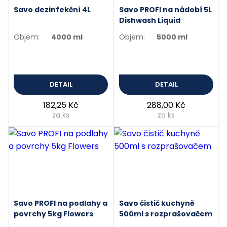
Savo dezinfekční 4L
Savo PROFI na nádobí 5L
Dishwash Liquid
Objem:
4000 ml
Objem:
5000 ml
DETAIL
DETAIL
182,25 Kč
288,00 Kč
za ks
za ks
Savo PROFI na podlahy a
Savo čistič kuchyně
povrchy 5kg Flowers
500ml s rozprašovačem