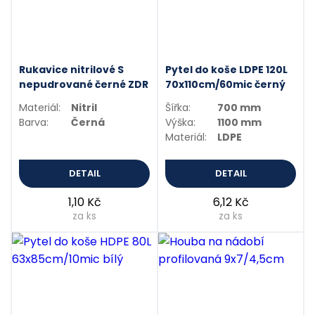
Rukavice nitrilové S
Pytel do koše LDPE 120L
nepudrované černé ZDR
70x110cm/60mic černý
Materiál:
Nitril
Šířka:
700 mm
Barva:
Černá
Výška:
1100 mm
Materiál:
LDPE
DETAIL
DETAIL
1,10 Kč
6,12 Kč
za ks
za ks