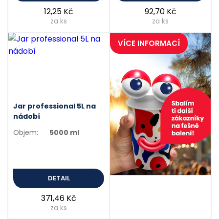
12,25 Kč
92,70 Kč
za ks
za ks
VÍCE INFORMACÍ
Jar professional 5L na
nádobí
Objem:
5000 ml
DETAIL
Gastro obaly s
vlastním
371,46 Kč
potiskem
za ks