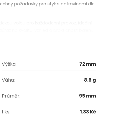
všechny požadavky pro styk s potravinami dle
tickou volbu pro každodenní provoz. Ideální
důraz na kvalitu, vzhled a praktičnost balení.
Výška:
72 mm
Váha:
8.6 g
Průměr:
95 mm
1 ks:
1.33 Kč