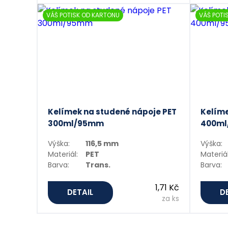
VÁŠ POTISK OD KARTONU
VÁŠ POTI
Kelímek na studené nápoje PET
Kelíme
300ml/95mm
400m
Výška:
116,5 mm
Výška:
Materiál:
PET
Materiál
Barva:
Trans.
Barva:
1,71 Kč
DETAIL
D
za ks