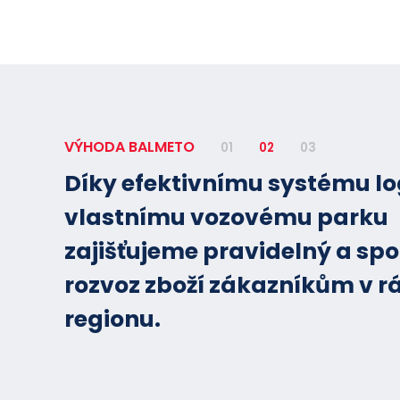
VÝHODA BALMETO
01
02
03
Díky efektivnímu systému lo
Možnost zdarma vrátit nám
vlastnímu vozovému parku
přepravní a skupinové obaly
zajišťujeme pravidelný a spo
předchozí písemné žádosti. 
rozvoz zboží zákazníkům v r
náklady na přepravu hradí 
regionu.