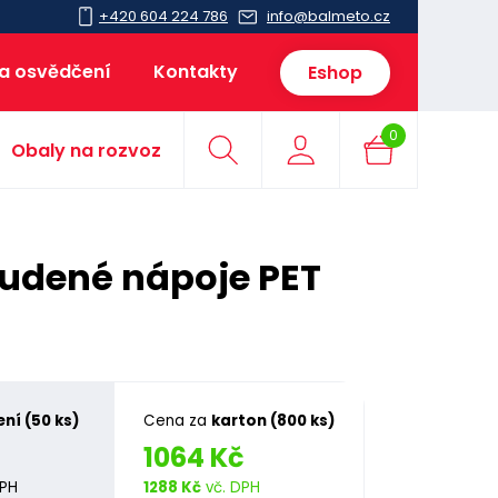
+420 604 224 786
info@balmeto.cz
 a osvědčení
Kontakty
Eshop
0
Obaly na rozvoz
udené nápoje PET
ení (50 ks)
Cena za
karton (800 ks)
1064 Kč
DPH
1288 Kč
vč. DPH