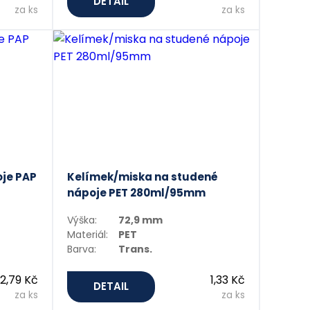
DETAIL
za ks
za ks
oje PAP
Kelímek/miska na studené
nápoje PET 280ml/95mm
Výška:
72,9 mm
Materiál:
PET
Barva:
Trans.
2,79 Kč
1,33 Kč
DETAIL
za ks
za ks