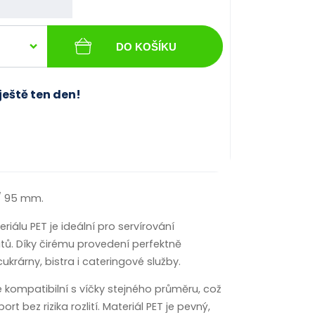
DO KOŠÍKU
ještě ten den!
 / 95 mm.
riálu PET je ideální pro servírování
tů. Díky čirému provedení perfektně
krárny, bistra i cateringové služby.
kompatibilní s víčky stejného průměru, což
bez rizika rozlití. Materiál PET je pevný,