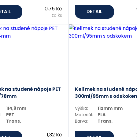
0,75 Kč
ETAIL
DETAIL
za ks
k na studené nápoje PET
Kelímek na studené nápo
/78mm
300ml/95mm s odskoke
114,9 mm
Výška:
112mm mm
:
PET
Materiál:
PLA
Trans.
Barva:
Trans.
1,32 Kč