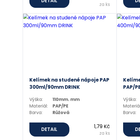
DETAIL
D
za ks
Kelímek na studené nápoje PAP
Kelíme
300ml/90mm DRINK
PAP/P
Výška:
110mm. mm
Výška:
Materiál:
PAP/PE
Materiál
Barva:
Růžová
Barva:
1,79 Kč
DETAIL
D
za ks