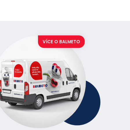
VÍCE O
BALMETO