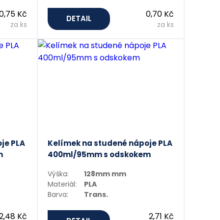
0,75 Kč
0,70 Kč
DETAIL
za ks
za ks
je PLA
Kelímek na studené nápoje PLA
m
400ml/95mm s odskokem
Výška:
128mm mm
Materiál:
PLA
Barva:
Trans.
2,48 Kč
2,71 Kč