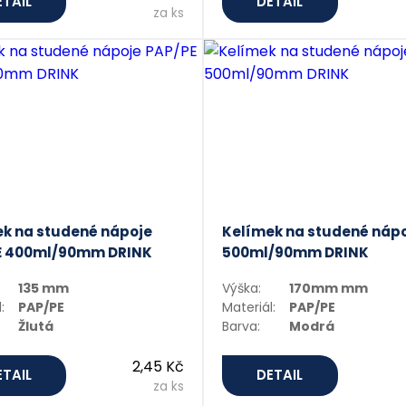
ETAIL
DETAIL
za ks
k na studené nápoje
Kelímek na studené náp
E 400ml/90mm DRINK
500ml/90mm DRINK
135 mm
Výška:
170mm mm
:
PAP/PE
Materiál:
PAP/PE
Žlutá
Barva:
Modrá
2,45 Kč
ETAIL
DETAIL
za ks