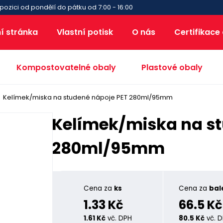
pozici od pondělí do pátku od 7:00 - 16:00
í stránka
Vlastní potisk
O nás
Certifikace
Kompostovatelné obaly
Plastové obaly
Kelímek/miska na studené nápoje PET 280ml/95mm
Kelímek/miska na st
280ml/95mm
Cena za
ks
Cena za
bal
1.33 Kč
66.5 Kč
1.61 Kč
vč. DPH
80.5 Kč
vč. 