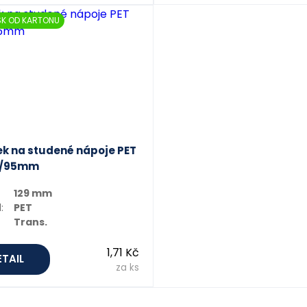
SK OD KARTONU
k na studené nápoje PET
l/95mm
129 mm
:
PET
Trans.
1,71 Kč
ETAIL
za ks