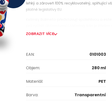
lehký a zároveň 100% recyklovatelný, splňující 
platné legislativy EU.
Kelímky Balmeto představují spolehlivou a este
pro rychlé občerstvení i catering, kde je kladen 
ZOBRAZIT VÍCE
EAN:
0101003
Objem:
280 ml
Materiál:
PET
Barva:
Transparentní