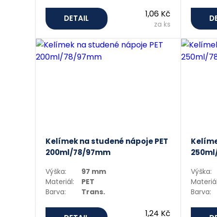
1,06 Kč
DETAIL
D
za ks
Kelímek na studené nápoje PET
Kelíme
200ml/78/97mm
250ml
Výška:
97 mm
Výška:
Materiál:
PET
Materiál
Barva:
Trans.
Barva:
1,24 Kč