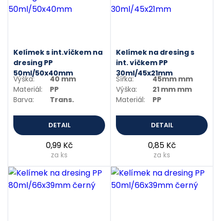
Kelímek s int.víčkem na
Kelímek na dresing s
dresing PP
int. víčkem PP
50ml/50x40mm
30ml/45x21mm
Výška:
40 mm
Šířka:
45mm mm
Materiál:
PP
Výška:
21 mm mm
Barva:
Trans.
Materiál:
PP
DETAIL
DETAIL
0,99 Kč
0,85 Kč
za ks
za ks