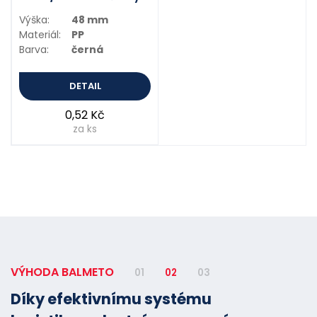
Výška:
48 mm
Materiál:
PP
Barva:
černá
DETAIL
0,52 Kč
za ks
VÝHODA BALMETO
01
02
03
Díky efektivnímu systému