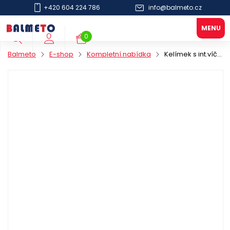
+420 604 224 786
info@balmeto.cz
0
Balmeto
E-shop
Kompletní nabídka
Kelímek s int.víčkem na dresing PP 80ml/70x45mm