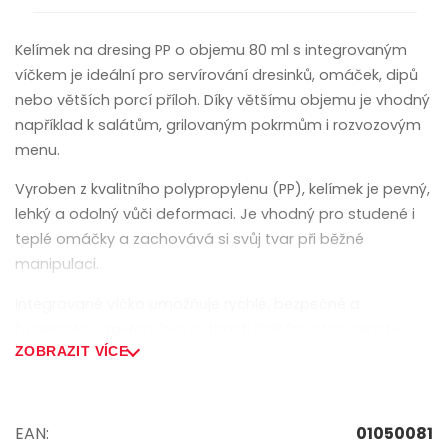
Kelímek na dresing PP o objemu 80 ml s integrovaným
víčkem je ideální pro servírování dresinků, omáček, dipů
nebo větších porcí příloh. Díky většímu objemu je vhodný
například k salátům, grilovaným pokrmům i rozvozovým
menu.
Vyroben z kvalitního polypropylenu (PP), kelímek je pevný,
lehký a odolný vůči deformaci. Je vhodný pro studené i
teplé omáčky a zachovává si svůj tvar při běžné
manipulaci.
Integrované víčko umožňuje rychlé, bezpečné a
hygienické uzavření bez nutnosti dalšího příslušenství.
Zajišťuje spolehlivé uzavření při přepravě i skladování.
ZOBRAZIT VÍCE
Hlavní vlastnosti:
EAN:
01050081
• Objem: 80 ml