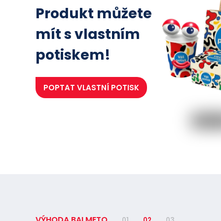
Produkt můžete
mít s vlastním
potiskem!
POPTAT
VLASTNÍ POTISK
VÝHODA BALMETO
01
02
03