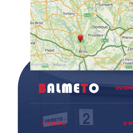
ÚVODN
O NÁKUPU
O W