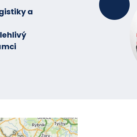
gistiky a
lehlivý
ámci