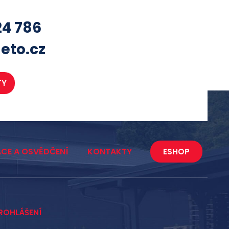
24 786
eto.cz
TY
ACE A OSVĚDČENÍ
KONTAKTY
ESHOP
ROHLÁŠENÍ