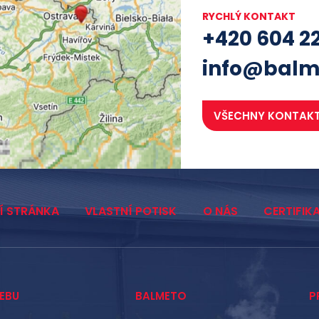
RYCHLÝ KONTAKT
+420 604 2
info@balm
VŠECHNY KONTAK
Í STRÁNKA
VLASTNÍ POTISK
O NÁS
CERTIFIK
EBU
BALMETO
P