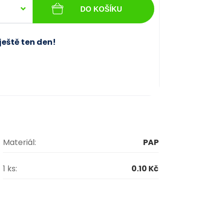
DO KOŠÍKU
ještě ten den!
Materiál:
PAP
1 ks:
0.10 Kč