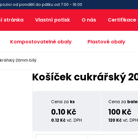
pozici od pondělí do pátku od 7:00 - 16:00
í stránka
Vlastní potisk
O nás
Certifikace
Kompostovatelné obaly
Plastové obaly
krářský 20mm bílý
Košíček cukrářský 2
Cena za
ks
Cena za
bale
0.10 Kč
100 Kč
0.12 Kč
vč. DPH
120 Kč
vč. DP