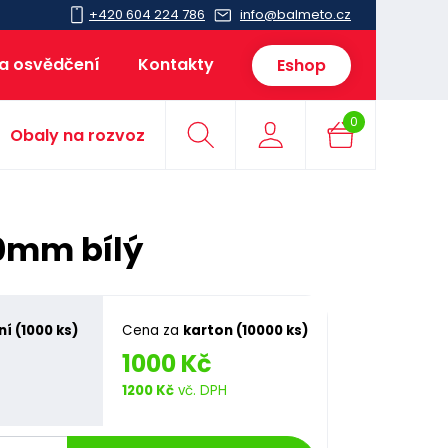
+420 604 224 786
info@balmeto.cz
 a osvědčení
Kontakty
Eshop
0
Obaly na rozvoz
0mm bílý
ní (1000 ks)
Cena za
karton (10000 ks)
1000 Kč
H
1200 Kč
vč. DPH