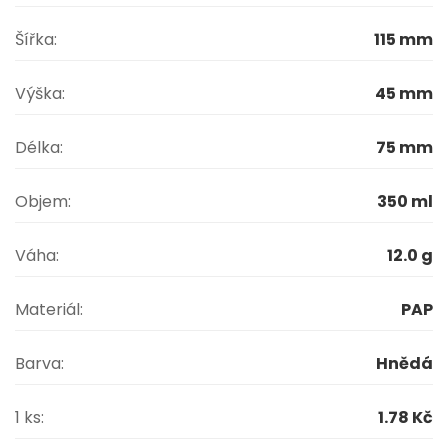
ideální pro fast food, bistra, street food a take-away
Šířka:
115 mm
jednoduchý a ekologický vzhled
recyklovatelný obal
Výška:
45 mm
Papírová krabička Fast Food Box je cenově
dostupným a funkčním řešením pro profesionální
Délka:
75 mm
gastronomii, kde je kladen důraz na rychlost obsluhy a
praktické balení.
Objem:
350 ml
Váha:
12.0 g
Materiál:
PAP
Barva:
Hnědá
1 ks:
1.78 Kč