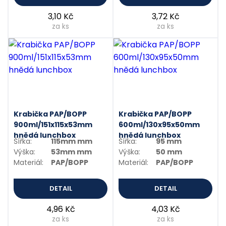
3,10 Kč
3,72 Kč
za ks
za ks
Krabička PAP/BOPP
Krabička PAP/BOPP
900ml/151x115x53mm
600ml/130x95x50mm
hnědá lunchbox
hnědá lunchbox
Šířka:
115mm mm
Šířka:
95 mm
Výška:
53mm mm
Výška:
50 mm
Materiál:
PAP/BOPP
Materiál:
PAP/BOPP
DETAIL
DETAIL
4,96 Kč
4,03 Kč
za ks
za ks