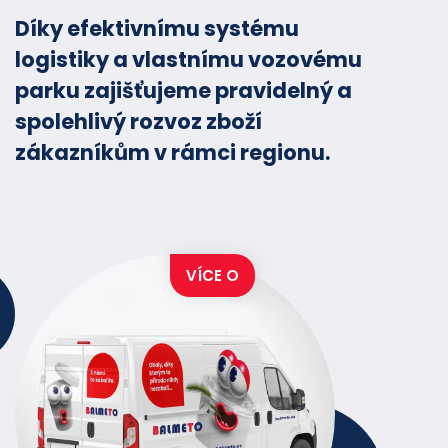
Možnost zdarma vrátit námi
Díky efektivnímu systému
dodané přepravní a skupinové
logistiky a vlastnímu vozovému
obaly po předchozí písemné
parku zajišťujeme pravidelný a
žádosti. Veškeré náklady na
spolehlivý rozvoz zboží
přepravu hradí BALMETO.
zákazníkům v rámci regionu.
VÍCE O