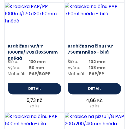
Krabička PAP/PP
Krabička na čínu PAP
1000ml/170x130x50mm
750ml hnědo - bílá
hnědá
Šířka:
130 mm
Šířka:
102 mm
Výška:
50 mm
Výška:
108 mm
Materiál:
PAP/BOPP
Materiál:
PAP/PP
DETAIL
DETAIL
5,73 Kč
4,88 Kč
za ks
za ks