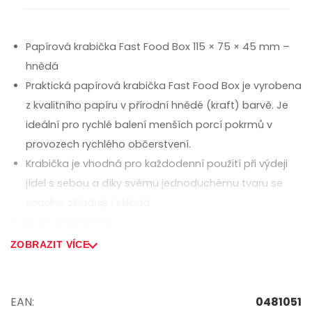
Papírová krabička Fast Food Box 115 × 75 × 45 mm –
hnědá
Praktická papírová krabička Fast Food Box je vyrobena
z kvalitního papíru v přírodní hnědé (kraft) barvě. Je
ideální pro rychlé balení menších porcí pokrmů v
provozech rychlého občerstvení.
Krabička je vhodná pro každodenní použití při výdeji
jídel s sebou a díky svému jednoduchému tvaru se
snadno skladuje i skládá.
Hlavní vlastnosti:
rozměr: 115 × 75 × 45 mm
ZOBRAZIT VÍCE
materiál: papír (PAP)
barva: hnědá – kraft
vhodná na hranolky, přílohy, nuggety, menší snacky
EAN:
0481051