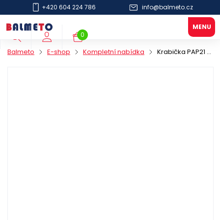
+420 604 224 786
info@balmeto.cz
0
Balmeto
E-shop
Kompletní nabídka
Krabička PAP21 NUGET BOX 115x75/45mm hnědá s PK