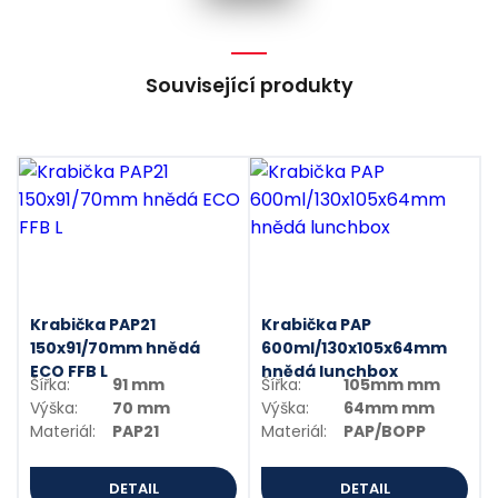
Související produkty
Krabička PAP21
Krabička PAP
150x91/70mm hnědá
600ml/130x105x64mm
ECO FFB L
hnědá lunchbox
Šířka:
91 mm
Šířka:
105mm mm
Výška:
70 mm
Výška:
64mm mm
Materiál:
PAP21
Materiál:
PAP/BOPP
DETAIL
DETAIL