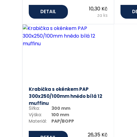
10,30 Kč
DETAIL
D
za ks
Krabička s okénkem PAP
300x250/100mm hnědo bílá 12
muffinu
Šířka:
300 mm
Výška:
100 mm
Materiál:
PAP/BOPP
26,35 Kč