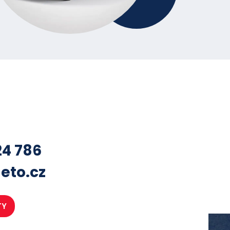
24 786
eto.cz
TY