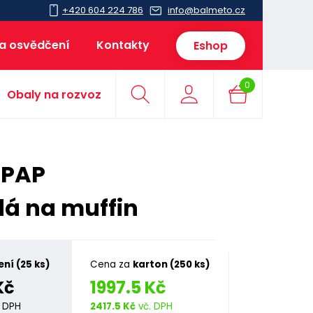
+420 604 224 786
info@balmeto.cz
 a osvědčení
Kontakty
Eshop
0
Obaly na rozvoz
 PAP
á na muffin
ení (25 ks)
Cena za
karton (250 ks)
Kč
1997.5 Kč
 DPH
2417.5 Kč
vč. DPH