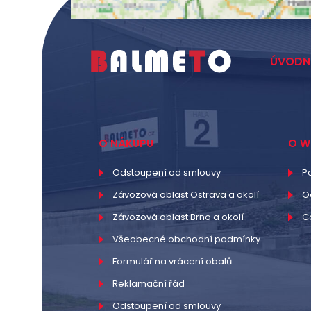
ÚVODN
O NÁKUPU
O W
Odstoupení od smlouvy
P
Závozová oblast Ostrava a okolí
O
Závozová oblast Brno a okolí
C
Všeobecné obchodní podmínky
Formulář na vrácení obalů
Reklamační řád
Odstoupení od smlouvy