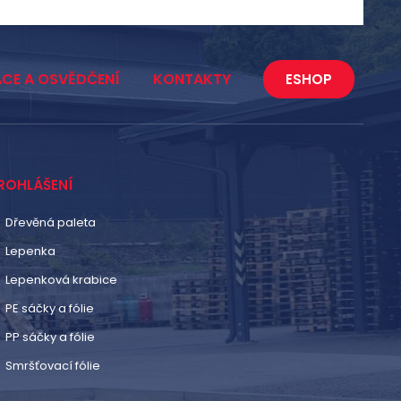
ACE A OSVĚDČENÍ
KONTAKTY
ESHOP
ROHLÁŠENÍ
Dřevěná paleta
Lepenka
Lepenková krabice
PE sáčky a fólie
PP sáčky a fólie
Smršťovací fólie