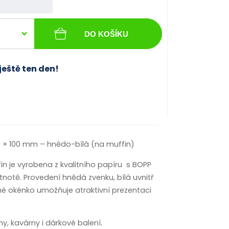
DO KOŠÍKU
ještě ten den!
0 × 100 mm – hnědo-bílá (na muffin)
n je vyrobena z kvalitního papíru s BOPP
astnotě. Provedení hnědá zvenku, bílá uvnitř
dné okénko umožňuje atraktivní prezentaci
ny, kavárny i dárkové balení.