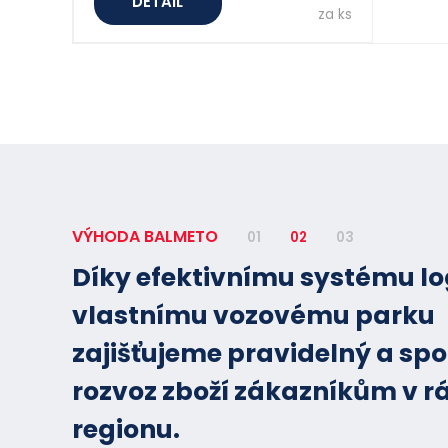
DETAIL
za ks
VÝHODA BALMETO
01
02
03
Díky efektivnímu systému lo
Možnost zdarma vrátit nám
vlastnímu vozovému parku
přepravní a skupinové obaly
zajišťujeme pravidelný a spo
předchozí písemné žádosti. 
rozvoz zboží zákazníkům v r
náklady na přepravu hradí 
regionu.