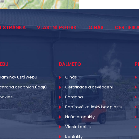
Í STRÁNKA
VLASTNÍ POTISK
O NÁS
CERTIFIK
EBU
BALMETO
P
odmínky užití webu
O nás
chrana osobních údajů
Certifikace a osvědčení
ookies
Poradna
Papírové kelímky bez plastu
Naše produkty
Vlastní potisk
Kontakty