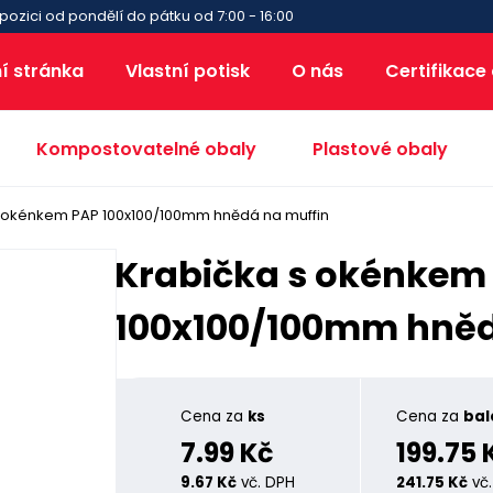
pozici od pondělí do pátku od 7:00 - 16:00
í stránka
Vlastní potisk
O nás
Certifikace
Kompostovatelné obaly
Plastové obaly
s okénkem PAP 100x100/100mm hnědá na muffin
Krabička s okénkem
100x100/100mm hněd
Cena za
ks
Cena za
bal
7.99 Kč
199.75 
9.67 Kč
vč. DPH
241.75 Kč
vč.