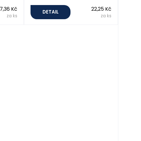
17,36 Kč
22,25 Kč
DETAIL
za ks
za ks