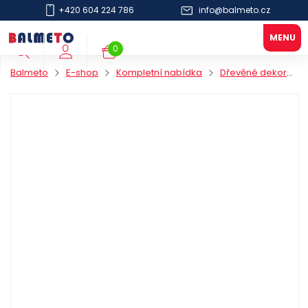
+420 604 224 786
info@balmeto.cz
0
Balmeto
E-shop
Kompletní nabídka
Dřevěné dekorace