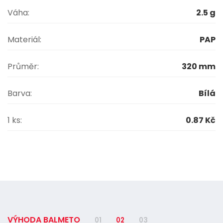
Váha:
2.5 g
Materiál:
PAP
Průměr:
320 mm
Barva:
Bílá
1 ks:
0.87 Kč
VÝHODA BALMETO
01
02
03