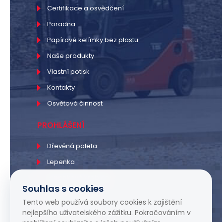
Certifikace a osvědčení
Poradna
Papírové kelímky bez plastu
Naše produkty
Vlastní potisk
Kontakty
Osvětová činnost
PROHLÁŠENÍ
Dřevěná paleta
Lepenka
Lepenková krabice
Souhlas s cookies
PE sáčky a fólie
Tento web používá soubory cookies k zajištění
PP sáčky a fólie
nejlepšího uživatelského zážitku. Pokračováním v