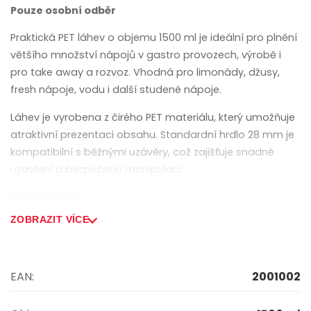
Pouze osobní odběr
Praktická PET láhev o objemu 1500 ml je ideální pro plnění
většího množství nápojů v gastro provozech, výrobě i
pro take away a rozvoz. Vhodná pro limonády, džusy,
fresh nápoje, vodu i další studené nápoje.
Láhev je vyrobena z čirého PET materiálu, který umožňuje
atraktivní prezentaci obsahu. Standardní hrdlo 28 mm je
kompatibilní s běžnými uzávěry, což zajišťuje snadné
uzavření a bezpečnou manipulaci.
Hlavní výhody:
ZOBRAZIT VÍCE
• ideální pro větší objem nápojů (1,5 l)
• čirý materiál pro přehlednou prezentaci obsahu
EAN:
2001002
• standardní hrdlo 28 mm – kompatibilní s víčky
• lehká, pevná a odolná konstrukce