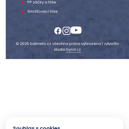
PP sáčky a fólie
Smršťovací fólie
© 2025 balmeto.cz všechna práva vyhrazena | vytvořilo
studio
bynd.cz
Souhlas s cookies