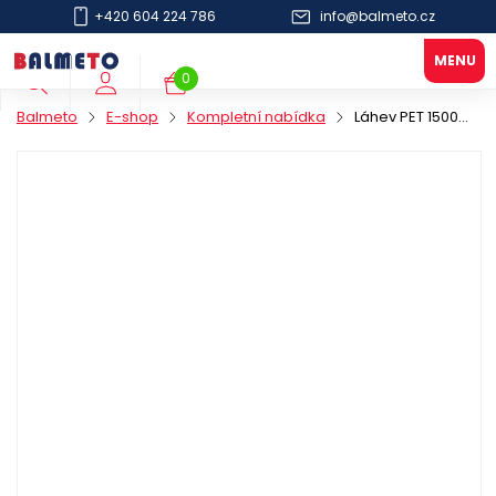
+420 604 224 786
info@balmeto.cz
0
Balmeto
E-shop
Kompletní nabídka
Láhev PET 1500ml hrdlo 28mm