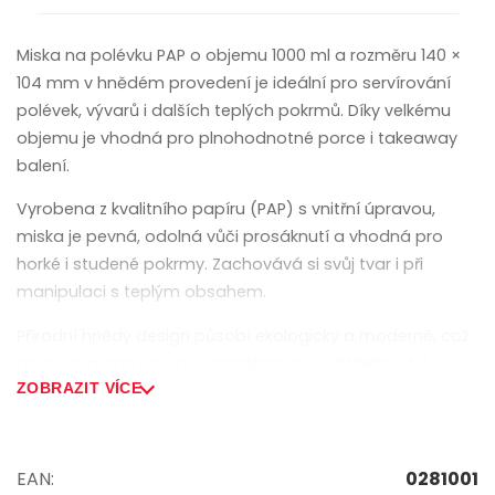
Miska na polévku PAP o objemu 1000 ml a rozměru 140 ×
104 mm v hnědém provedení je ideální pro servírování
polévek, vývarů i dalších teplých pokrmů. Díky velkému
objemu je vhodná pro plnohodnotné porce i takeaway
balení.
Vyrobena z kvalitního papíru (PAP) s vnitřní úpravou,
miska je pevná, odolná vůči prosáknutí a vhodná pro
horké i studené pokrmy. Zachovává si svůj tvar i při
manipulaci s teplým obsahem.
Přírodní hnědý design působí ekologicky a moderně, což
ocení zejména provozy zaměřené na udržitelný styl.
ZOBRAZIT VÍCE
Hlavní vlastnosti:
• Objem: 1000 ml
EAN:
0281001
• Rozměr: 140 × 104 mm