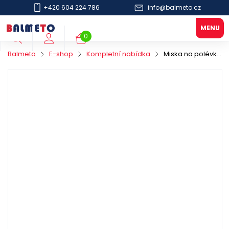
+420 604 224 786
info@balmeto.cz
0
Balmeto
E-shop
Kompletní nabídka
Miska na polévku PAP 1000ml/140x104mm hnědá