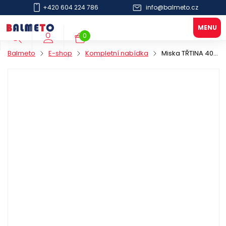
+420 604 224 786
info@balmeto.cz
0
Balmeto
E-shop
Kompletní nabídka
Miska TŘTINA 400ml/175x40,5mm bílá