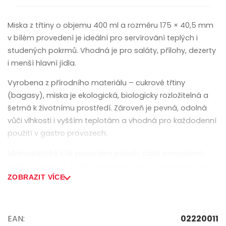
Miska z třtiny o objemu 400 ml a rozměru 175 × 40,5 mm
v bílém provedení je ideální pro servírování teplých i
studených pokrmů. Vhodná je pro saláty, přílohy, dezerty
i menší hlavní jídla.
Vyrobena z přírodního materiálu – cukrové třtiny
(bagasy), miska je ekologická, biologicky rozložitelná a
šetrná k životnímu prostředí. Zároveň je pevná, odolná
vůči vlhkosti i vyšším teplotám a vhodná pro každodenní
použití v gastro provozech.
Minimalistické bílé provedení působí čistě a moderně,
takže se hodí do bister, restaurací i na cateringové akce.
ZOBRAZIT VÍCE
Hlavní vlastnosti:
• Objem: 400 ml
EAN:
02220011
• Rozměr: 175 × 40,5 mm