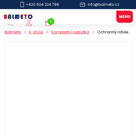
+420 604 224 786
info@balmeto.cz
0
Balmeto
E-shop
Kompletní nabídka
Ochranný návlek na láhev 350mm hnědý