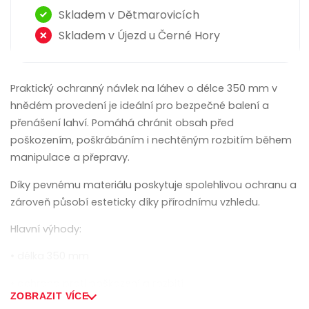
Skladem v Dětmarovicích
Skladem v Újezd u Černé Hory
Praktický ochranný návlek na láhev o délce 350 mm v
hnědém provedení je ideální pro bezpečné balení a
přenášení lahví. Pomáhá chránit obsah před
poškozením, poškrábáním i nechtěným rozbitím během
manipulace a přepravy.
Díky pevnému materiálu poskytuje spolehlivou ochranu a
zároveň působí esteticky díky přírodnímu vzhledu.
Hlavní výhody:
• délka 350 mm
• ochrana proti poškození a rozbití
ZOBRAZIT VÍCE