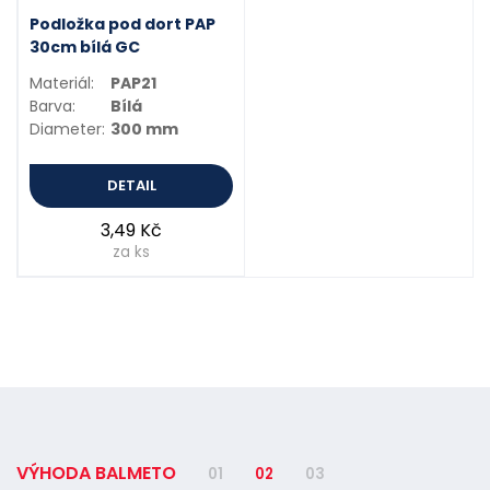
Podložka pod dort PAP
30cm bílá GC
Materiál:
PAP21
Barva:
Bílá
Diameter:
300 mm
DETAIL
3,49 Kč
za ks
VÝHODA BALMETO
01
02
03