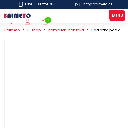
+420 604 224 786
info@balmeto.cz
0
Balmeto
E-shop
Kompletní nabídka
Podložka pod dort PAP 32cm bílá GC