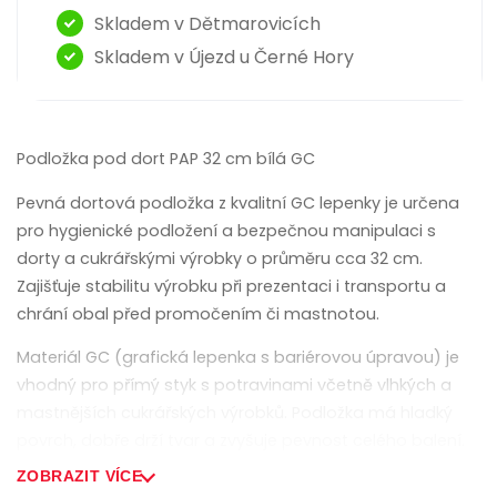
Skladem v Dětmarovicích
Skladem v Újezd u Černé Hory
Podložka pod dort PAP 32 cm bílá GC
Pevná dortová podložka z kvalitní GC lepenky je určena
pro hygienické podložení a bezpečnou manipulaci s
dorty a cukrářskými výrobky o průměru cca 32 cm.
Zajišťuje stabilitu výrobku při prezentaci i transportu a
chrání obal před promočením či mastnotou.
Materiál GC (grafická lepenka s bariérovou úpravou) je
vhodný pro přímý styk s potravinami včetně vlhkých a
mastnějších cukrářských výrobků. Podložka má hladký
povrch, dobře drží tvar a zvyšuje pevnost celého balení.
ZOBRAZIT VÍCE
Vlastnosti: