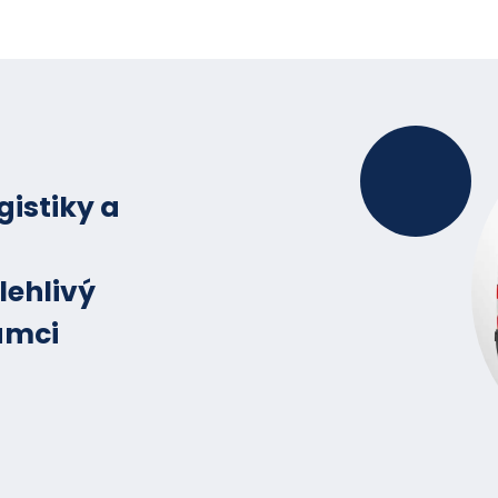
gistiky a
lehlivý
ámci