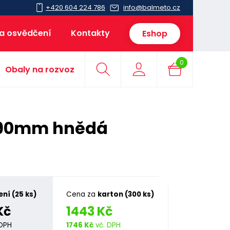
+420 604 224 786
info@balmeto.cz
 a osvědčení
Kontakty
Eshop
0
Obaly na rozvoz
390mm hnědá
ení (25 ks)
Cena za
karton (300 ks)
Kč
1443 Kč
 DPH
1746 Kč
vč. DPH