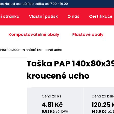
pozici od pondělí do pátku od 7:00 - 16:00
í stránka
Vlastní potisk
O nás
Certifikace
Kompostovatelné obaly
Plastové obaly
 140x80x390mm hnědá kroucené ucho
Taška PAP 140x80x
kroucené ucho
Cena za
ks
Cena za
bal
4.81 Kč
120.25 
5.82 Kč
vč. DPH
145.5 Kč
vč.