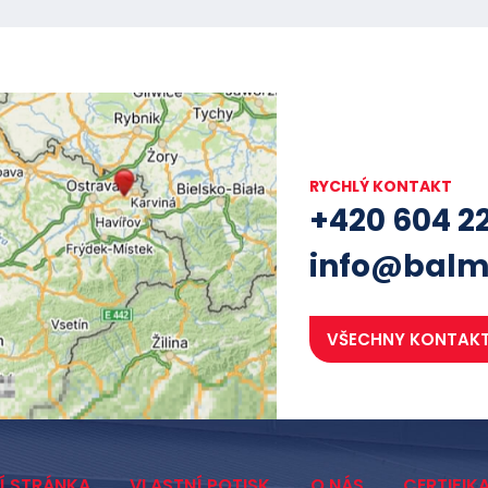
RYCHLÝ KONTAKT
+420 604 2
info@balm
VŠECHNY KONTAK
Í STRÁNKA
VLASTNÍ POTISK
O NÁS
CERTIFIK