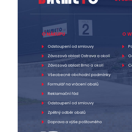
O NÁKUPU
O W
Odstoupení od smlouvy
P
Závozová oblast Ostrava a okolí
O
Závozová oblast Brno a okolí
C
Všeobecné obchodní podmínky
Formulář na vrácení obalů
Reklamační řád
Odstoupení od smlouvy
Zpětný odběr obalů
Doprava a výše poštovného