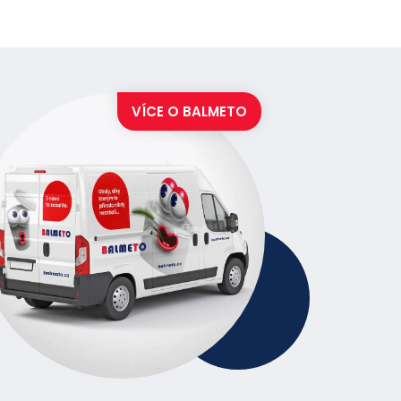
VÍCE O
BALMETO