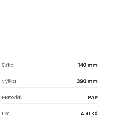
Šířka:
140 mm
Výška:
390 mm
Materiál:
PAP
1 ks:
4.81 Kč
menších objednávek v gastro provozu.