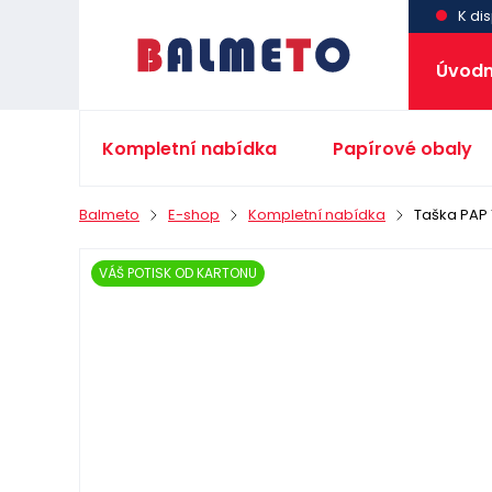
K dis
Úvodn
Kompletní nabídka
Papírové obaly
Balmeto
E-shop
Kompletní nabídka
Taška PAP
VÁŠ POTISK OD KARTONU