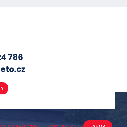
24 786
eto.cz
TY
ACE A OSVĚDČENÍ
KONTAKTY
ESHOP