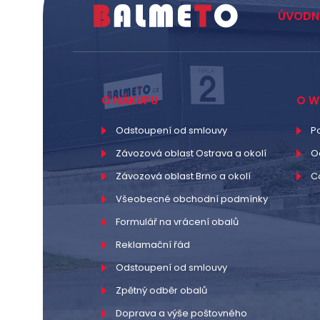
ÚVODN
O NÁKUPU
O W
Odstoupení od smlouvy
P
Závozová oblast Ostrava a okolí
O
Závozová oblast Brno a okolí
C
Všeobecné obchodní podmínky
Formulář na vrácení obalů
Reklamační řád
Odstoupení od smlouvy
Zpětný odběr obalů
Doprava a výše poštovného