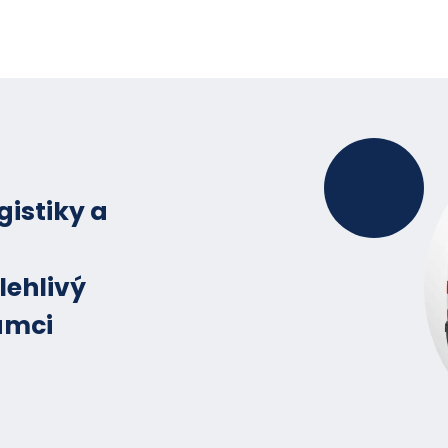
gistiky a
lehlivý
ámci