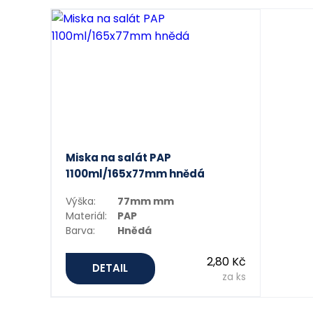
Miska na salát PAP
1100ml/165x77mm hnědá
Výška:
77mm mm
Materiál:
PAP
Barva:
Hnědá
2,80 Kč
DETAIL
za ks