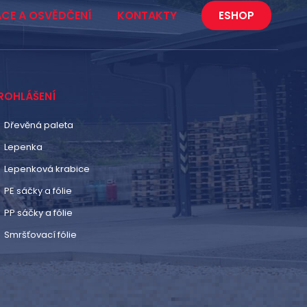
ACE A OSVĚDČENÍ
KONTAKTY
ESHOP
ROHLÁŠENÍ
Dřevěná paleta
Lepenka
Lepenková krabice
PE sáčky a fólie
PP sáčky a fólie
Smršťovací fólie