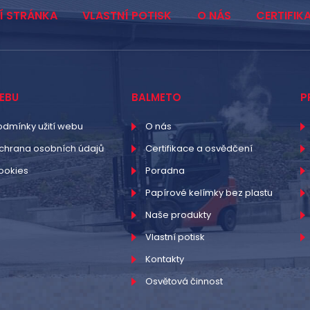
Í STRÁNKA
VLASTNÍ POTISK
O NÁS
CERTIFIK
EBU
BALMETO
P
odmínky užití webu
O nás
chrana osobních údajů
Certifikace a osvědčení
ookies
Poradna
Papírové kelímky bez plastu
Naše produkty
Vlastní potisk
Kontakty
Osvětová činnost