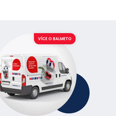
VÍCE O
BALMETO