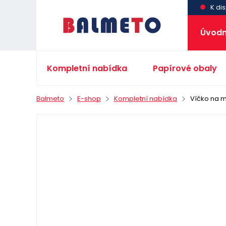
K dis
Úvodn
Kompletní nabídka
Papírové obaly
Balmeto
E-shop
Kompletní nabídka
Víčko na m