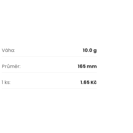
Váha:
10.0 g
Průměr:
165 mm
1 ks:
1.65 Kč
bo hotová jídla s sebou. Vhodné pro bistra,
á hygiena, bezpečnost a reprezentativní