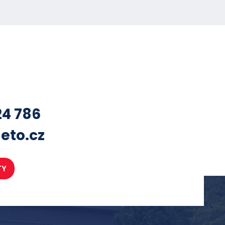
24 786
eto.cz
TY