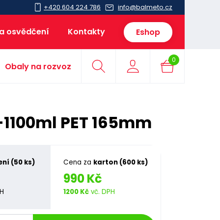
+420 604 224 786
info@balmeto.cz
 a osvědčení
Kontakty
Eshop
0
Obaly na rozvoz
0-1100ml PET 165mm
ení (50 ks)
Cena za
karton (600 ks)
990 Kč
PH
1200 Kč
vč. DPH