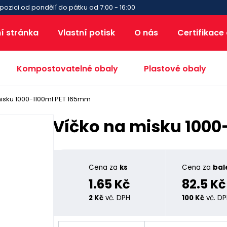
pozici od pondělí do pátku od 7:00 - 16:00
í stránka
Vlastní potisk
O nás
Certifikace
Kompostovatelné obaly
Plastové obaly
isku 1000-1100ml PET 165mm
Víčko na misku 100
Cena za
ks
Cena za
bal
1.65 Kč
82.5 Kč
2 Kč
vč. DPH
100 Kč
vč. D