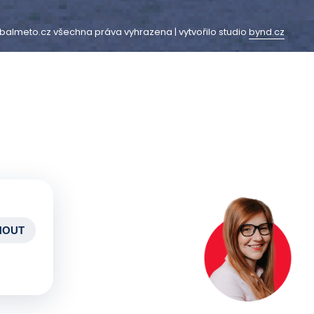
balmeto.cz všechna práva vyhrazena | vytvořilo studio
bynd.cz
NOUT