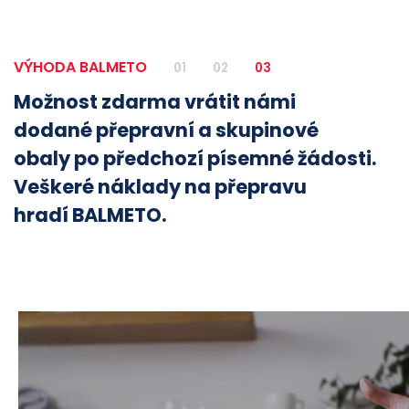
VÝHODA BALMETO
01
02
03
Možnost zdarma vrátit námi
dodané přepravní a skupinové
obaly po předchozí písemné žádosti.
Veškeré náklady na přepravu
hradí BALMETO.