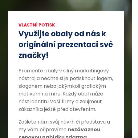
VLASTNÍ POTISK
Využijte obaly od nás k
originální prezentaci své
značky!
Proměňte obaly v silný marketingový
nástroj a nechte si je potisknout logem,
sloganem nebo jakýmkoli grafickým
motivem na míru. Každý obal může
nést identitu Vaší firmy a zaujmout
zákazníka ještě před otevřením.
Zašlete nám svůj návrh či představu a
my vám připravíme
nezávaznou
cenovou nabídku zdarma.