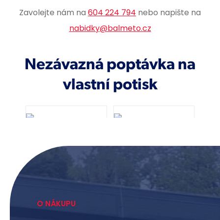
Zavolejte nám na
604 224 794
nebo napište na
nabidky@balmeto.cz
O NÁKUPU