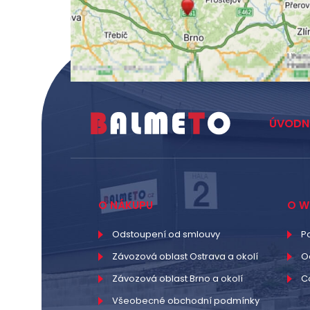
ÚVODN
O NÁKUPU
O W
Odstoupení od smlouvy
P
Závozová oblast Ostrava a okolí
O
Závozová oblast Brno a okolí
C
Všeobecné obchodní podmínky