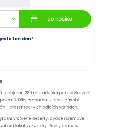
DO KOŠÍKU
ještě ten den!
l
S) o objemu 230 ml je ideální pro servírování
 pokrmů. Díky hranatému tvaru působí
í i prezentaci v chladicích vitrínách.
ýrazní vrstvené dezerty, ovoce i krémové
pohled lákat zákazníky. Pevný materiál