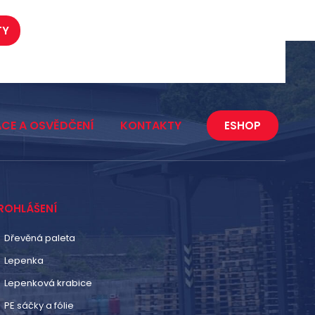
TY
ACE A OSVĚDČENÍ
KONTAKTY
ESHOP
ROHLÁŠENÍ
Dřevěná paleta
Lepenka
Lepenková krabice
PE sáčky a fólie