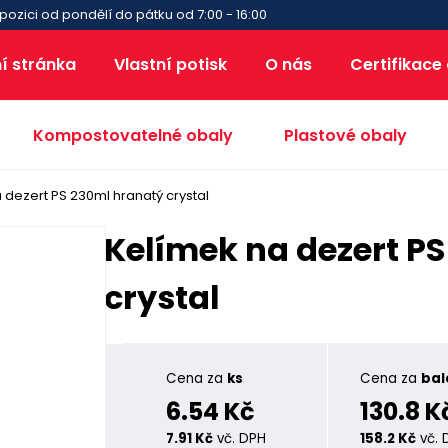
pozici od pondělí do pátku od 7:00 - 16:00
í stránka
Vlastní potisk
O nás
Certifikace
Kompostovatelné obaly
Plastové obaly
 dezert PS 230ml hranatý crystal
Kelímek na dezert P
crystal
Cena za
ks
Cena za
bal
6.54 Kč
130.8 K
7.91 Kč
vč. DPH
158.2 Kč
vč. 