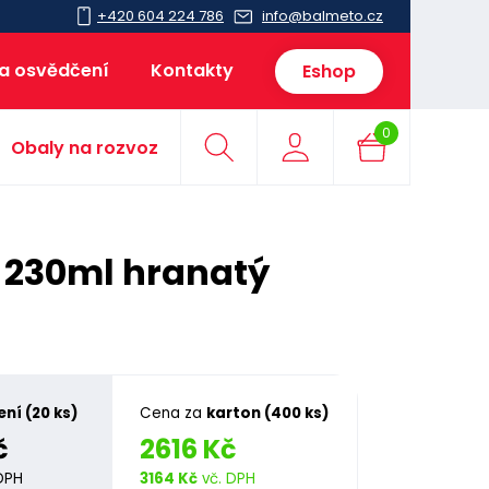
+420 604 224 786
info@balmeto.cz
 a osvědčení
Kontakty
Eshop
0
Obaly na rozvoz
S 230ml hranatý
ení (20 ks)
Cena za
karton (400 ks)
č
2616 Kč
DPH
3164 Kč
vč. DPH