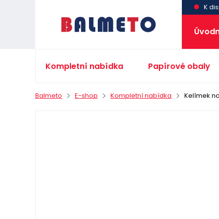
K dis
Úvodn
Kompletní nabídka
Papírové obaly
Balmeto
E-shop
Kompletní nabídka
Kelímek na