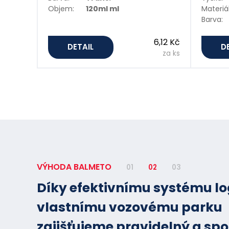
Objem:
120ml ml
Materiál
Barva:
6,12 Kč
DETAIL
D
za ks
VÝHODA BALMETO
01
02
03
Díky efektivnímu systému lo
vlastnímu vozovému parku
zajišťujeme pravidelný a spo