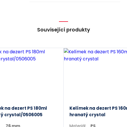
Související produkty
k na dezert PS 180ml
Kelímek na dezert PS 16
ý crystal/0506005
hranatý crystal
76 mm
Materiál:
PS