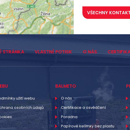
VŠECHNY KONTAK
Í STRÁNKA
VLASTNÍ POTISK
O NÁS
CERTIFIK
EBU
BALMETO
P
odmínky užití webu
O nás
chrana osobních údajů
Certifikace a osvědčení
ookies
Poradna
Papírové kelímky bez plastu