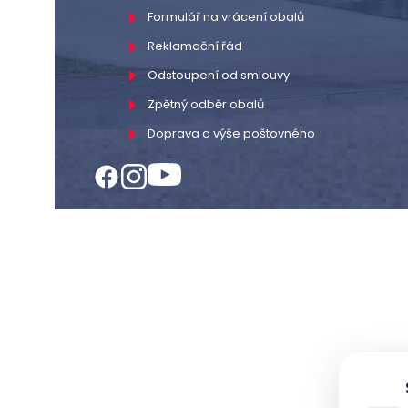
Formulář na vrácení obalů
Reklamační řád
Odstoupení od smlouvy
Zpětný odběr obalů
Doprava a výše poštovného