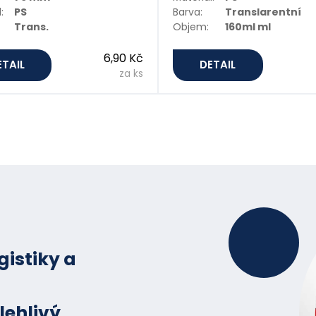
:
PS
Barva:
Translarentní
Trans.
Objem:
160ml ml
6,90 Kč
ETAIL
DETAIL
za ks
gistiky a
lehlivý