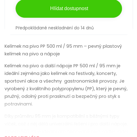
Hlídat dostupnost
Předpokládané neskladnění do 14 dnů
Kelímek na pivo PP 500 ml / 95 mm – pevný plastový
kelímek na pivo a nápoje
Kelímek na pivo a další nápoje PP 500 ml / 95 mm je
ideální zejména jako kelímek na festivaly, koncerty,
sportovní akce a všechny gastronomické provozy. Je
vyrobený z kvalitního polypropylenu (PP), který je pevný,
pružný, odolný proti prasknutí a bezpečný pro styk s
potravinami.
Díky průměru 95 mm je kompatibilní s běžnými typy
víček, což z něj dělá univerzální řešení i pro další nápoje.
Objem 500 ml je ideální pro čepované pivo, radler, cider,