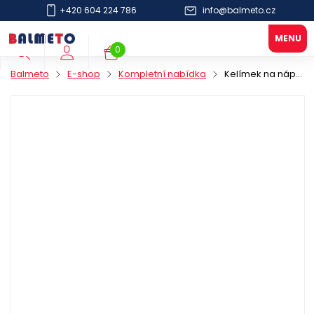
+420 604 224 786
info@balmeto.cz
0
Balmeto
E-shop
Kompletní nabídka
Kelímek na nápoje PP 500ml/95mm