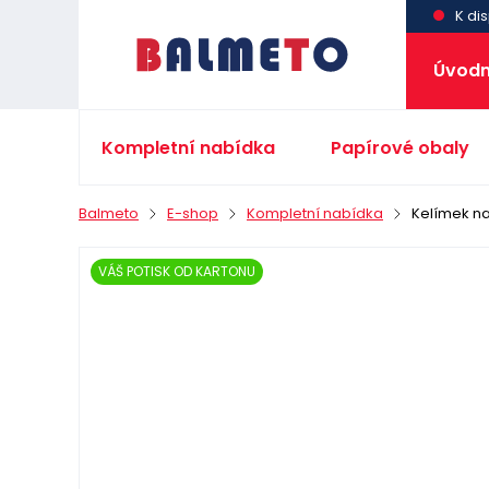
K dis
Úvodn
Kompletní nabídka
Papírové obaly
Balmeto
E-shop
Kompletní nabídka
Kelímek na
VÁŠ POTISK OD KARTONU