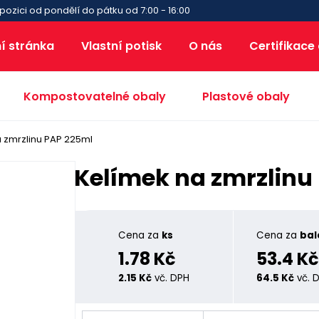
pozici od pondělí do pátku od 7:00 - 16:00
í stránka
Vlastní potisk
O nás
Certifikace
Kompostovatelné obaly
Plastové obaly
 zmrzlinu PAP 225ml
Kelímek na zmrzlinu
Cena za
ks
Cena za
bal
1.78 Kč
53.4 Kč
2.15 Kč
vč. DPH
64.5 Kč
vč. 