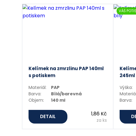
VÁŠ POTI
Kelímek na zmrzlinu PAP 140ml
Kelíme
s potiskem
245ml 
Materiál:
PAP
Výška:
Barva:
Bílá/barevná
Materiál
Objem:
140 ml
Barva:
1,86 Kč
DETAIL
D
za ks