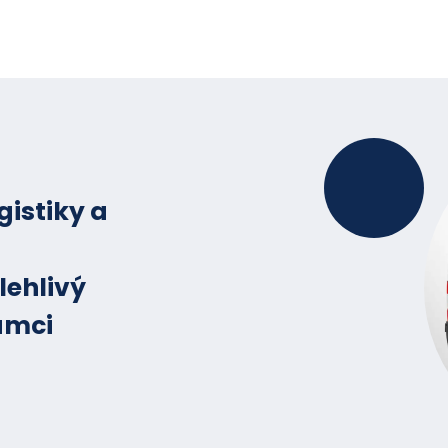
gistiky a
lehlivý
ámci