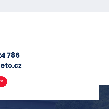
24 786
eto.cz
TY