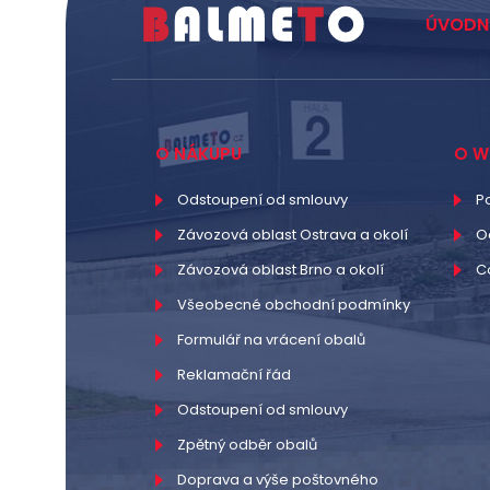
ÚVODN
O NÁKUPU
O W
Odstoupení od smlouvy
P
Závozová oblast Ostrava a okolí
O
Závozová oblast Brno a okolí
C
Všeobecné obchodní podmínky
Formulář na vrácení obalů
Reklamační řád
Odstoupení od smlouvy
Zpětný odběr obalů
Doprava a výše poštovného