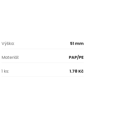
Výška:
51 mm
Materiál:
PAP/PE
1 ks:
1.78 Kč
ů v gastronomii.