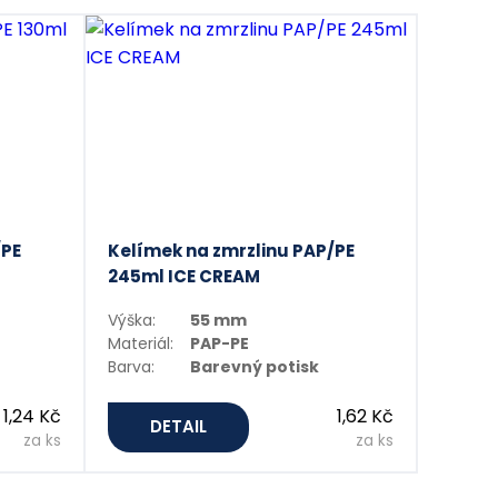
/PE
Kelímek na zmrzlinu PAP/PE
245ml ICE CREAM
Výška:
55 mm
Materiál:
PAP-PE
Barva:
Barevný potisk
1,24 Kč
1,62 Kč
DETAIL
za ks
za ks