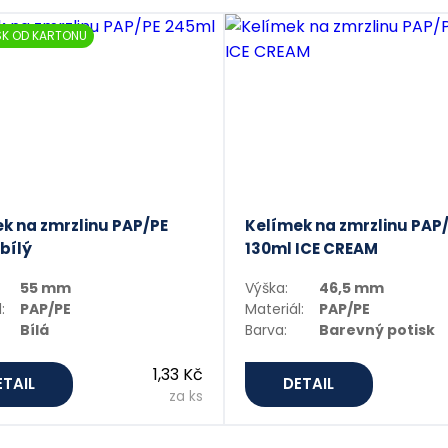
SK OD KARTONU
k na zmrzlinu PAP/PE
Kelímek na zmrzlinu PAP
bílý
130ml ICE CREAM
55 mm
Výška:
46,5 mm
:
PAP/PE
Materiál:
PAP/PE
Bílá
Barva:
Barevný potisk
1,33 Kč
ETAIL
DETAIL
za ks