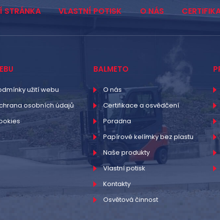
Í STRÁNKA
VLASTNÍ POTISK
O NÁS
CERTIFIK
EBU
BALMETO
P
odmínky užití webu
O nás
chrana osobních údajů
Certifikace a osvědčení
ookies
Poradna
Papírové kelímky bez plastu
Naše produkty
Vlastní potisk
Kontakty
Osvětová činnost