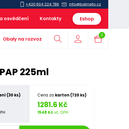
+420 604 224 786
info@balmeto.cz
 a osvědčení
Kontakty
Eshop
0
Obaly na rozvoz
 PAP 225ml
ení (30 ks)
Cena za
karton (720 ks)
1281.6 Kč
DPH
1548 Kč
vč. DPH