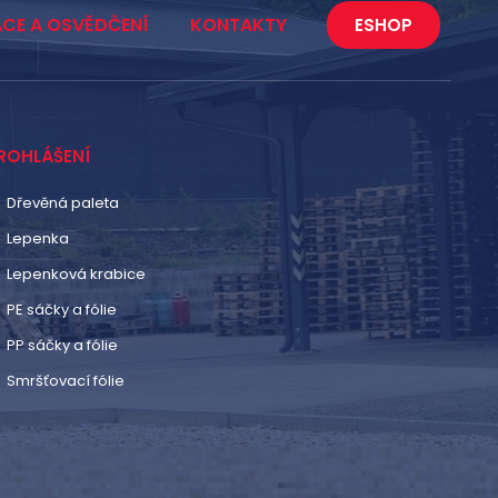
ACE A OSVĚDČENÍ
KONTAKTY
ESHOP
ROHLÁŠENÍ
Dřevěná paleta
Lepenka
Lepenková krabice
PE sáčky a fólie
PP sáčky a fólie
Smršťovací fólie