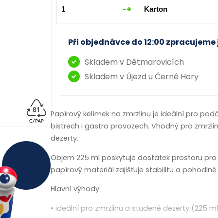
-
+
Při objednávce do 12:00 zpracujeme 
Skladem v Dětmarovicích
Skladem v Újezd u Černé Hory
Papírový kelímek na zmrzlinu je ideální pro po
bistrech i gastro provozech. Vhodný pro zmrzli
dezerty.
Objem 225 ml poskytuje dostatek prostoru pro 
papírový materiál zajišťuje stabilitu a pohodlné d
Hlavní výhody:
• ideální pro zmrzlinu a studené dezerty (225 ml