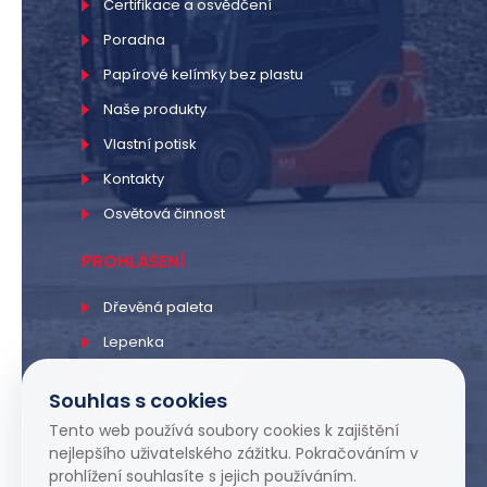
Certifikace a osvědčení
Poradna
Papírové kelímky bez plastu
Naše produkty
Vlastní potisk
Kontakty
Osvětová činnost
PROHLÁŠENÍ
Dřevěná paleta
Lepenka
Lepenková krabice
Souhlas s cookies
PE sáčky a fólie
Tento web používá soubory cookies k zajištění
PP sáčky a fólie
nejlepšího uživatelského zážitku. Pokračováním v
prohlížení souhlasíte s jejich používáním.
Smršťovací fólie