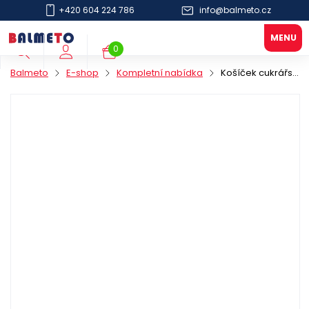
+420 604 224 786
info@balmeto.cz
0
Balmeto
E-shop
Kompletní nabídka
Košíček cukrářský 24mm bílý