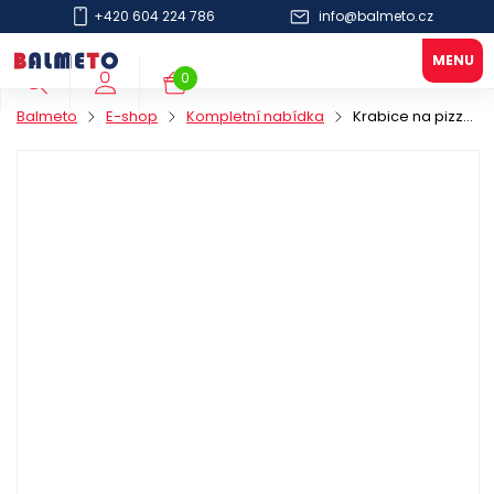
+420 604 224 786
info@balmeto.cz
0
Balmeto
E-shop
Kompletní nabídka
Krabice na pizzu PAP 28x28x3cm standard KU