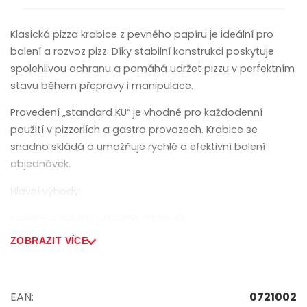
Klasická pizza krabice z pevného papíru je ideální pro
balení a rozvoz pizz. Díky stabilní konstrukci poskytuje
spolehlivou ochranu a pomáhá udržet pizzu v perfektním
stavu během přepravy i manipulace.
Provedení „standard KU“ je vhodné pro každodenní
použití v pizzeriích a gastro provozech. Krabice se
snadno skládá a umožňuje rychlé a efektivní balení
objednávek.
Hlavní výhody:
• pevný a odolný papírový materiál
ZOBRAZIT VÍCE
• ideální pro pizzy o průměru cca 28 cm
• spolehlivá ochrana při rozvozu
EAN:
0721002
• vhodná pro každodenní gastro provoz