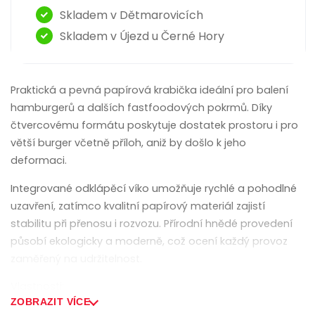
Skladem v Dětmarovicích
Skladem v Újezd u Černé Hory
Praktická a pevná papírová krabička ideální pro balení
hamburgerů a dalších fastfoodových pokrmů. Díky
čtvercovému formátu poskytuje dostatek prostoru i pro
větší burger včetně příloh, aniž by došlo k jeho
deformaci.
Integrované odklápěcí víko umožňuje rychlé a pohodlné
uzavření, zatímco kvalitní papírový materiál zajistí
stabilitu při přenosu i rozvozu. Přírodní hnědé provedení
působí ekologicky a moderně, což ocení každý provoz
zaměřený na udržitelnost.
Vlastnosti:
ZOBRAZIT VÍCE
• rozměr 152 × 152 / 121 mm