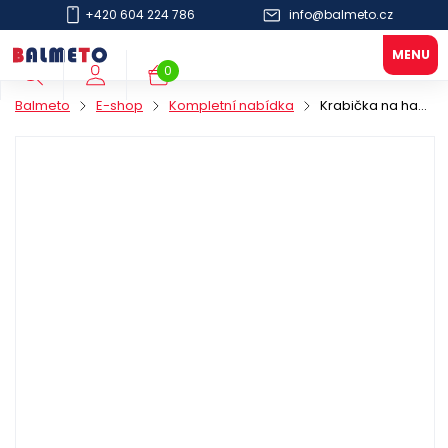
+420 604 224 786
info@balmeto.cz
0
Balmeto
E-shop
Kompletní nabídka
Krabička na hamburger PAP 152x152/121mm hnědá