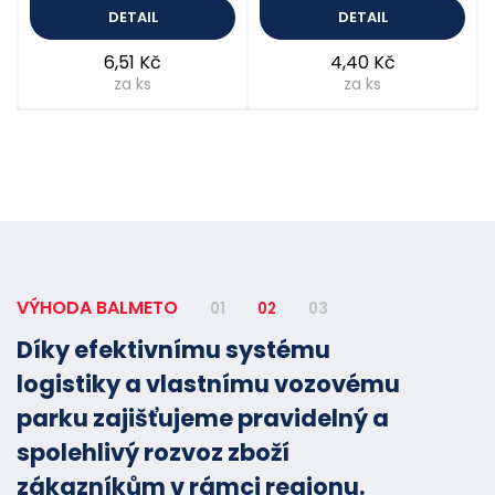
DETAIL
DETAIL
6,51 Kč
4,40 Kč
za ks
za ks
VÝHODA BALMETO
01
02
03
Díky efektivnímu systému
logistiky a vlastnímu vozovému
parku zajišťujeme pravidelný a
spolehlivý rozvoz zboží
zákazníkům v rámci regionu.