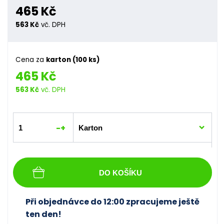
465 Kč
563 Kč
vč. DPH
Cena za
karton (100 ks)
465 Kč
563 Kč
vč. DPH
-
+
DO KOŠÍKU
Při objednávce do 12:00 zpracujeme ještě
ten den!