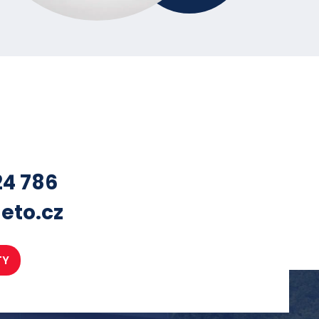
24 786
eto.cz
TY