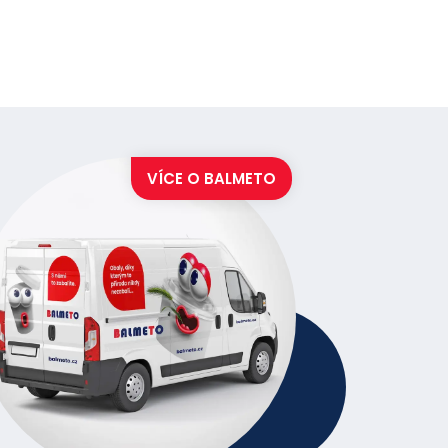
tickým řešením pro profesionální
u a moderní přírodní design.
VÍCE O
BALMETO