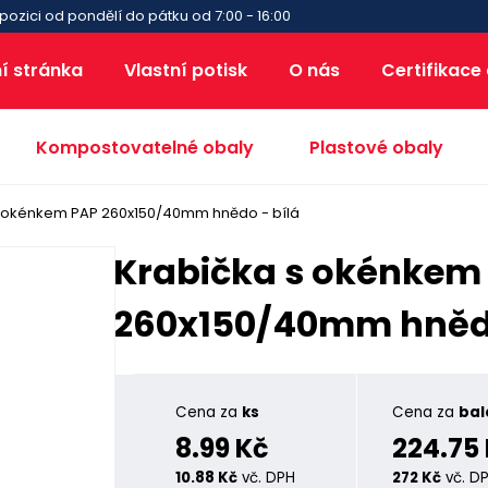
pozici od pondělí do pátku od 7:00 - 16:00
í stránka
Vlastní potisk
O nás
Certifikace
Kompostovatelné obaly
Plastové obaly
s okénkem PAP 260x150/40mm hnědo - bílá
Krabička s okénkem
260x150/40mm hnědo
Cena za
ks
Cena za
bal
8.99 Kč
224.75
10.88 Kč
vč. DPH
272 Kč
vč. D