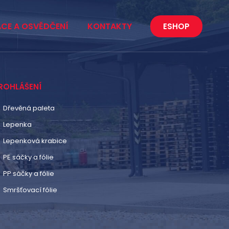
ACE A OSVĚDČENÍ
KONTAKTY
ESHOP
ROHLÁŠENÍ
Dřevěná paleta
Lepenka
Lepenková krabice
PE sáčky a fólie
PP sáčky a fólie
Smršťovací fólie