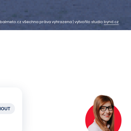
balmeto.cz všechna práva vyhrazena | vytvořilo studio
bynd.cz
NOUT