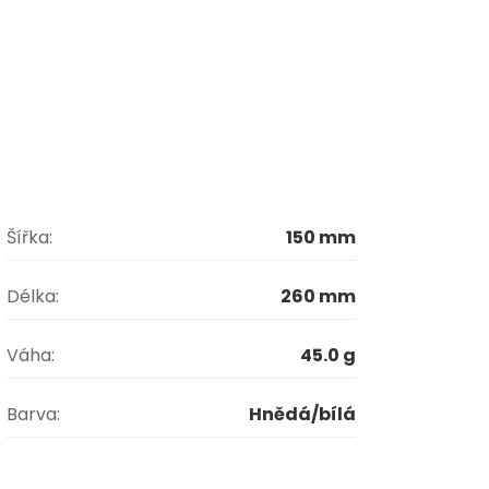
Šířka:
150 mm
Délka:
260 mm
Váha:
45.0 g
é pokrmy
Barva:
Hnědá/bílá
°C