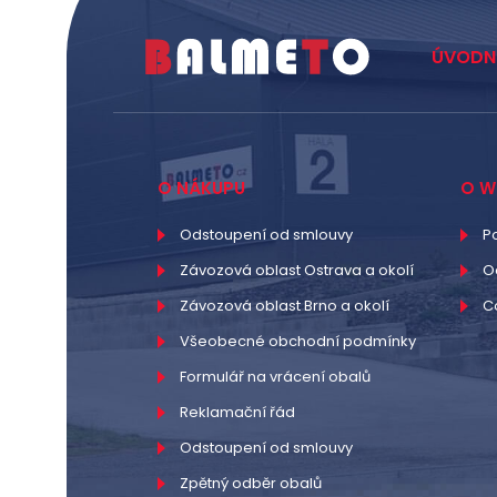
ÚVODN
O NÁKUPU
O W
Odstoupení od smlouvy
P
Závozová oblast Ostrava a okolí
O
Závozová oblast Brno a okolí
C
Všeobecné obchodní podmínky
Formulář na vrácení obalů
Reklamační řád
Odstoupení od smlouvy
Zpětný odběr obalů