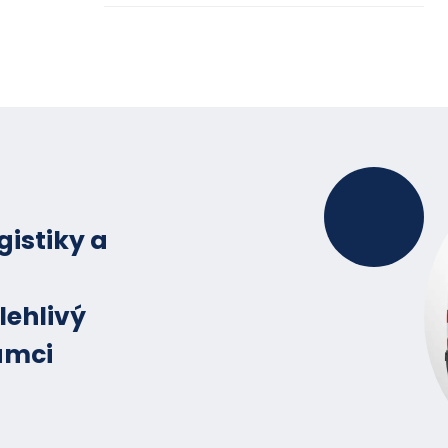
Naše krabička s okénkem je spolehlivým a este
gastronomii, které kombinuje funkčnost, hygien
gistiky a
lehlivý
ámci