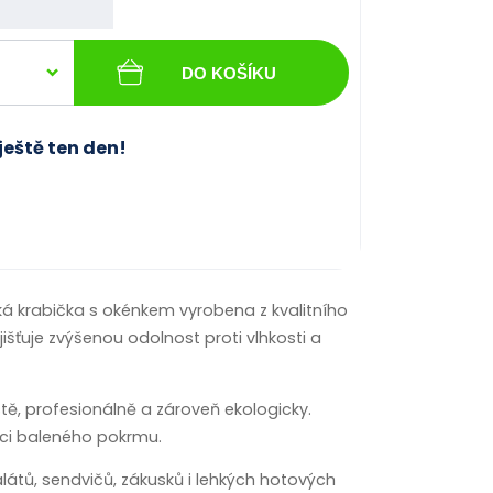
DO KOŠÍKU
ještě ten den!
ká krabička s okénkem vyrobena z kvalitního
išťuje zvýšenou odolnost proti vlhkosti a
tě, profesionálně a zároveň ekologicky.
aci baleného pokrmu.
salátů, sendvičů, zákusků i lehkých hotových