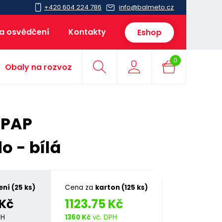
+420 604 224 786
info@balmeto.cz
 a osvědčení
Kontakty
Eshop
0
Obaly na rozvoz
 PAP
 - bílá
ení (25 ks)
Cena za
karton (125 ks)
 Kč
1123.75 Kč
PH
1360 Kč
vč. DPH