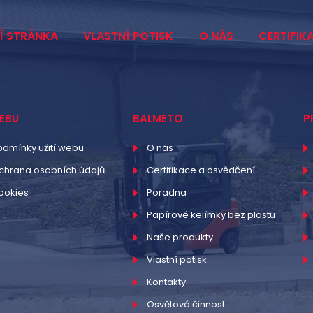
Í STRÁNKA
VLASTNÍ POTISK
O NÁS
CERTIFIK
EBU
BALMETO
P
odmínky užití webu
O nás
chrana osobních údajů
Certifikace a osvědčení
ookies
Poradna
Papírové kelímky bez plastu
Naše produkty
Vlastní potisk
Kontakty
Osvětová činnost