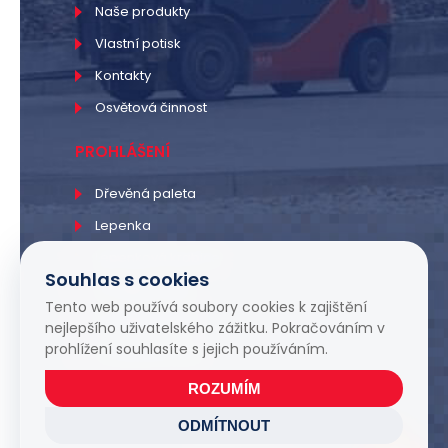
Naše produkty
Vlastní potisk
Kontakty
Osvětová činnost
PROHLÁŠENÍ
Dřevěná paleta
Lepenka
Lepenková krabice
Souhlas s cookies
PE sáčky a fólie
Tento web používá soubory cookies k zajištění
PP sáčky a fólie
nejlepšího uživatelského zážitku. Pokračováním v
prohlížení souhlasíte s jejich používáním.
Smršťovací fólie
ROZUMÍM
ODMÍTNOUT