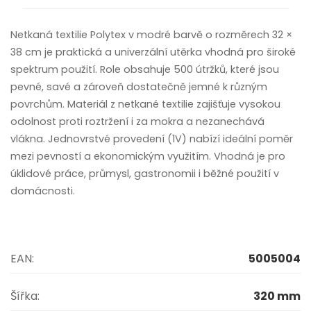
Netkaná textilie Polytex v modré barvě o rozměrech 32 ×
38 cm je praktická a univerzální utěrka vhodná pro široké
spektrum použití. Role obsahuje 500 útržků, které jsou
pevné, savé a zároveň dostatečně jemné k různým
povrchům. Materiál z netkané textilie zajišťuje vysokou
odolnost proti roztržení i za mokra a nezanechává
vlákna. Jednovrstvé provedení (1V) nabízí ideální poměr
mezi pevností a ekonomickým využitím. Vhodná je pro
úklidové práce, průmysl, gastronomii i běžné použití v
domácnosti.
EAN:
5005004
Šířka:
320 mm