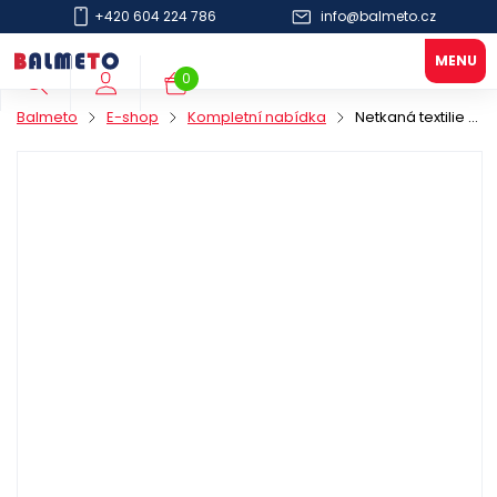
+420 604 224 786
info@balmeto.cz
0
Balmeto
E-shop
Kompletní nabídka
Netkaná textilie Polytex 32x38mm/500 útržků 1V modrá