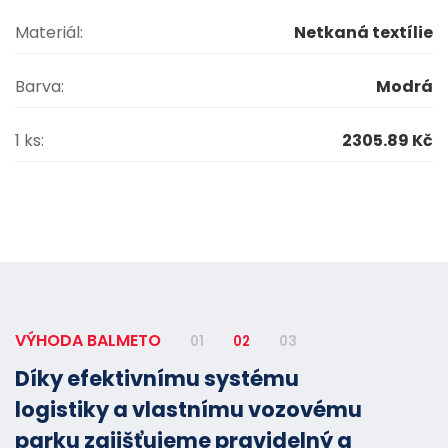
Materiál:
Netkaná textílie
Barva:
Modrá
1 ks:
2305.89 Kč
VÝHODA BALMETO
01
02
03
Díky efektivnímu systému
logistiky a vlastnímu vozovému
parku zajišťujeme pravidelný a