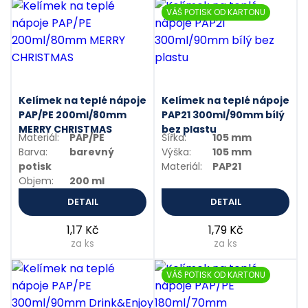
VÁŠ POTISK OD KARTONU
Kelímek na teplé nápoje
Kelímek na teplé nápoje
PAP/PE 200ml/80mm
PAP21 300ml/90mm bílý
MERRY CHRISTMAS
bez plastu
Materiál:
PAP/PE
Šířka:
105 mm
Barva:
barevný
Výška:
105 mm
potisk
Materiál:
PAP21
Objem:
200 ml
DETAIL
DETAIL
1,17 Kč
1,79 Kč
za ks
za ks
VÁŠ POTISK OD KARTONU