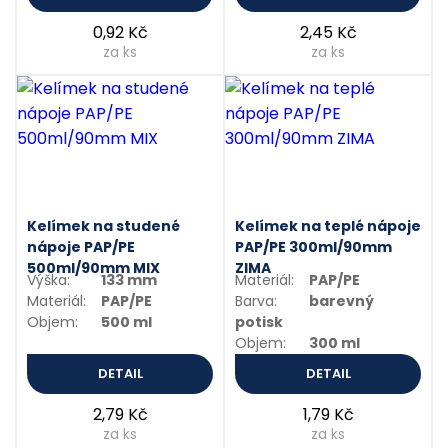
0,92 Kč
2,45 Kč
za ks
za ks
Kelímek na studené
Kelímek na teplé nápoje
nápoje PAP/PE
PAP/PE 300ml/90mm
500ml/90mm MIX
ZIMA
Výška:
133 mm
Materiál:
PAP/PE
Materiál:
PAP/PE
Barva:
barevný
Objem:
500 ml
potisk
Objem:
300 ml
DETAIL
DETAIL
2,79 Kč
1,79 Kč
za ks
za ks