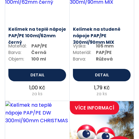
Kelímek na teplé nápoje
Kelímek na studené
PAP/PE 100ml/62mm
nápoje PAP/PE
černý
300ml/90mm MIX
Materiál:
PAP/PE
Výška:
105 mm
Barva:
Černá
Materiál:
PAP/PE
Objem:
100 ml
Barva:
Růžová
DETAIL
DETAIL
1,00 Kč
1,79 Kč
za ks
za ks
VÍCE INFORMACÍ