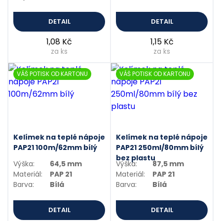
DETAIL
DETAIL
1,08 Kč
1,15 Kč
za ks
za ks
VÁŠ POTISK OD KARTONU
VÁŠ POTISK OD KARTONU
Kelímek na teplé nápoje
Kelímek na teplé nápoje
PAP21 100m/62mm bílý
PAP21 250ml/80mm bílý
bez plastu
Výška:
64,5 mm
Výška:
87,5 mm
Materiál:
PAP 21
Materiál:
PAP 21
Barva:
Bílá
Barva:
Bílá
DETAIL
DETAIL