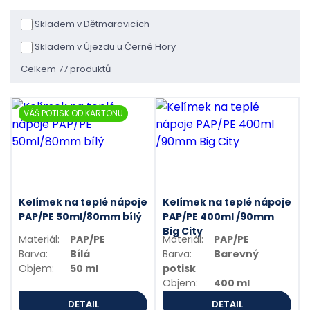
Skladem v Dětmarovicích
Skladem v Újezdu u Černé Hory
Celkem 77 produktů
VÁŠ POTISK OD KARTONU
Kelímek na teplé nápoje
Kelímek na teplé nápoje
PAP/PE 50ml/80mm bílý
PAP/PE 400ml /90mm
Big City
Materiál:
PAP/PE
Materiál:
PAP/PE
Barva:
Bílá
Barva:
Barevný
Objem:
50 ml
potisk
Objem:
400 ml
DETAIL
DETAIL