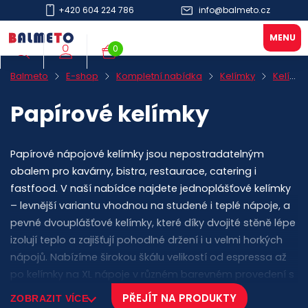
+420 604 224 786
info@balmeto.cz
0
Balmeto
E-shop
Kompletní nabídka
Kelímky
Kelímky nápojové
Papírové kelímky
Papírové nápojové kelímky jsou nepostradatelným
obalem pro kavárny, bistra, restaurace, catering i
fastfood. V naší nabídce najdete jednoplášťové kelímky
– levnější variantu vhodnou na studené i teplé nápoje, a
pevné dvouplášťové kelímky, které díky dvojité stěně lépe
izolují teplo a zajišťují pohodlné držení i u velmi horkých
nápojů. Nabízíme širokou škálu velikostí od espressa až
po kelímky na XL nápoje v různém barevném provedení s
různými standardními potisky či bez. Možnost vlastního
PŘEJÍT NA PRODUKTY
ZOBRAZIT VÍCE