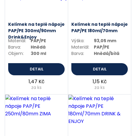
Kelímek na teplé nápoje
Kelímek na teplé nápoje
PAP/PE 300ml/90mm
PAP/PE 180ml/70mm
Drink&Enjoy
Materiál:
PAP/PE
Výška:
93,05 mm
Barva:
Hnědá
Materiál:
PAP/PE
Objem:
300 ml
Barva:
Hnědá/bílá
DETAIL
DETAIL
1,47 Kč
1,15 Kč
za ks
za ks