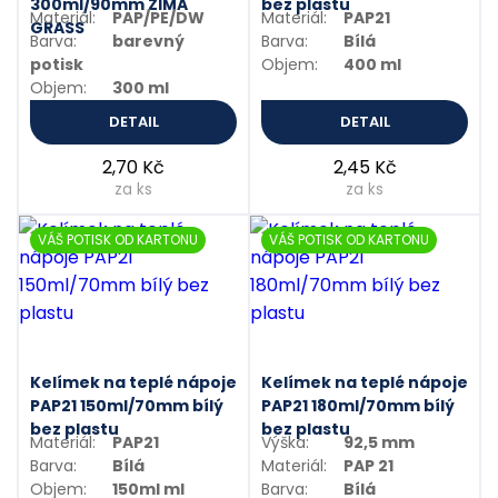
300ml/90mm ZIMA
bez plastu
Materiál:
PAP/PE/DW
Materiál:
PAP21
GRASS
Barva:
barevný
Barva:
Bílá
potisk
Objem:
400 ml
Objem:
300 ml
DETAIL
DETAIL
2,70 Kč
2,45 Kč
za ks
za ks
VÁŠ POTISK OD KARTONU
VÁŠ POTISK OD KARTONU
Kelímek na teplé nápoje
Kelímek na teplé nápoje
PAP21 150ml/70mm bílý
PAP21 180ml/70mm bílý
bez plastu
bez plastu
Materiál:
PAP21
Výška:
92,5 mm
Barva:
Bílá
Materiál:
PAP 21
Objem:
150ml ml
Barva:
Bílá