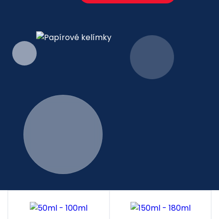
potisku vaším logem nebo grafikou je u nás
samozřejmostí. Námi nabízené kelímky jsou vhodné na
kávu, čaj, horkou čokoládu, punč i studené nápoje Naše
papírové kelímky spojují praktičnost, moderní design i
šetrnost k životnímu prostředí. Díky možnosti vlastního
potisku se navíc stávají účinným marketingovým
nástrojem pro podporu vaší značky.