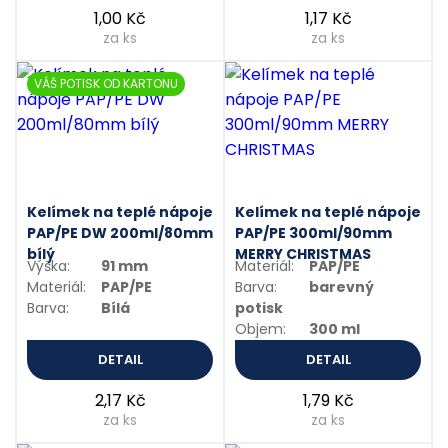
1,00 Kč
1,17 Kč
za ks
za ks
VÁŠ POTISK OD KARTONU
Kelímek na teplé nápoje
Kelímek na teplé nápoje
PAP/PE DW 200ml/80mm
PAP/PE 300ml/90mm
bílý
MERRY CHRISTMAS
Výška:
91 mm
Materiál:
PAP/PE
Materiál:
PAP/PE
Barva:
barevný
Barva:
Bílá
potisk
Objem:
300 ml
DETAIL
DETAIL
2,17 Kč
1,79 Kč
za ks
za ks