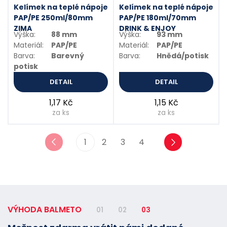
Kelímek na teplé nápoje
Kelímek na teplé nápoje
PAP/PE 250ml/80mm
PAP/PE 180ml/70mm
ZIMA
DRINK & ENJOY
Výška:
88 mm
Výška:
93 mm
Materiál:
PAP/PE
Materiál:
PAP/PE
Barva:
Barevný
Barva:
Hnědá/potisk
potisk
DETAIL
DETAIL
1,17 Kč
1,15 Kč
za ks
za ks
1
2
3
4
VÝHODA BALMETO
01
02
03