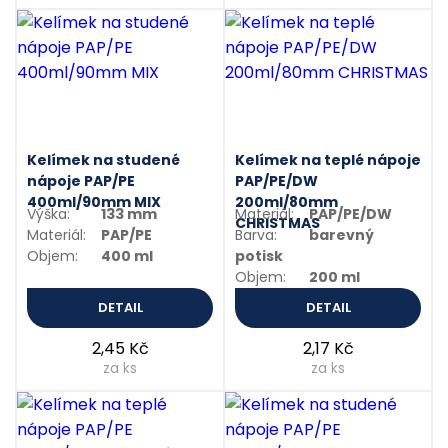
Kelímek na studené
Kelímek na teplé nápoje
nápoje PAP/PE
PAP/PE/DW
400ml/90mm MIX
200ml/80mm
Výška:
133 mm
Materiál:
PAP/PE/DW
CHRISTMAS
Materiál:
PAP/PE
Barva:
barevný
Objem:
400 ml
potisk
Objem:
200 ml
DETAIL
DETAIL
2,45 Kč
2,17 Kč
za ks
za ks