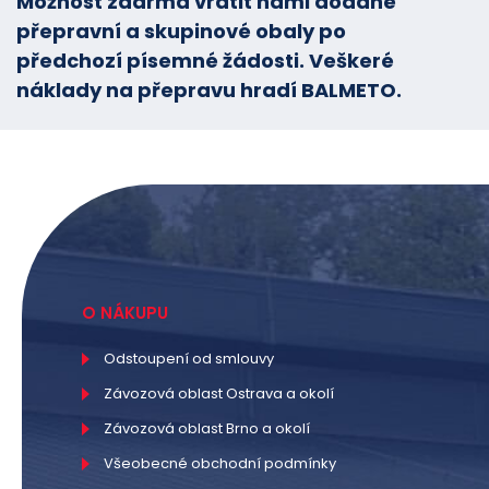
Možnost zdarma vrátit námi dodané
přepravní a skupinové obaly po
předchozí písemné žádosti. Veškeré
náklady na přepravu hradí BALMETO.
O NÁKUPU
Odstoupení od smlouvy
Závozová oblast Ostrava a okolí
Závozová oblast Brno a okolí
Všeobecné obchodní podmínky