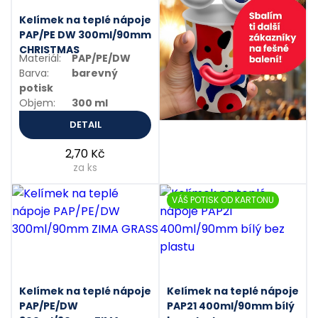
Kelímek na teplé nápoje
PAP/PE DW 300ml/90mm
CHRISTMAS
Materiál:
PAP/PE/DW
Barva:
barevný
potisk
Objem:
300 ml
DETAIL
Gastro obaly s
vlastním
2,70 Kč
potiskem
za ks
VÁŠ POTISK OD KARTONU
Kelímek na teplé nápoje
Kelímek na teplé nápoje
PAP/PE/DW
PAP21 400ml/90mm bílý