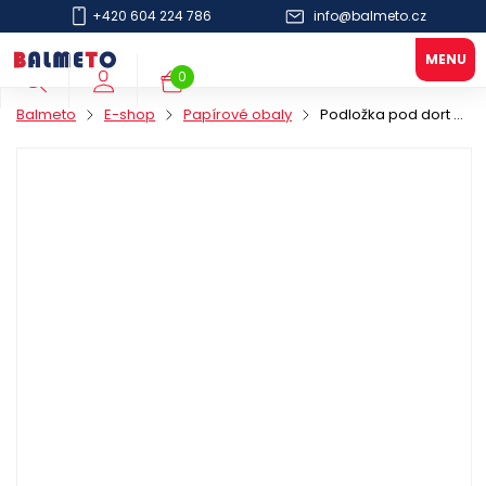
+420 604 224 786
info@balmeto.cz
0
Balmeto
E-shop
Papírové obaly
Podložka pod dort PAP 28cm zlatá