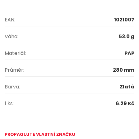
EAN:
1021007
Váha:
53.0 g
Materiál:
PAP
Průměr:
280 mm
Barva:
Zlatá
1 ks:
6.29 Kč
PROPAGUJTE VLASTNÍ ZNAČKU