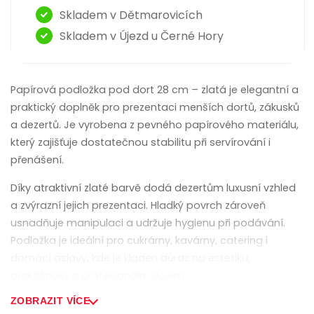
Skladem v Dětmarovicích
Skladem v Újezd u Černé Hory
Papírová podložka pod dort 28 cm – zlatá je elegantní a
praktický doplněk pro prezentaci menších dortů, zákusků
a dezertů. Je vyrobena z pevného papírového materiálu,
který zajišťuje dostatečnou stabilitu při servírování i
přenášení.
Díky atraktivní zlaté barvě dodá dezertům luxusní vzhled
a zvýrazní jejich prezentaci. Hladký povrch zároveň
usnadňuje manipulaci a udržuje hygienu při podávání.
Podložka je ideální pro cukrárny, kavárny, catering i
domácí oslavy, kde je kladen důraz na estetiku,
praktičnost a profesionální dojem.
ZOBRAZIT VÍCE