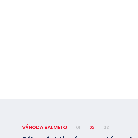
VÝHODA BALMETO
01
02
03