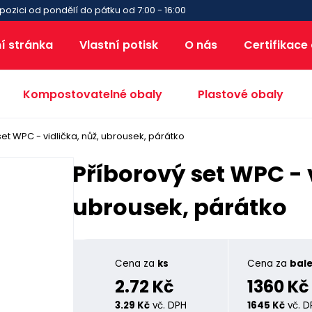
pozici od pondělí do pátku od 7:00 - 16:00
í stránka
Vlastní potisk
O nás
Certifikace
Kompostovatelné obaly
Plastové obaly
set WPC - vidlička, nůž, ubrousek, párátko
Příborový set WPC - v
ubrousek, párátko
Cena za
ks
Cena za
bale
2.72 Kč
1360 Kč
3.29 Kč
vč. DPH
1645 Kč
vč. D