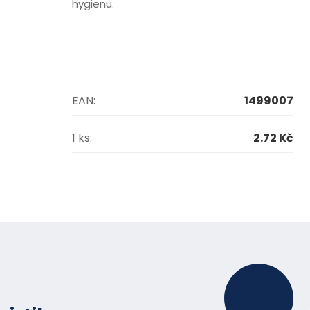
hygienu.
EAN:
1499007
1 ks:
2.72 Kč