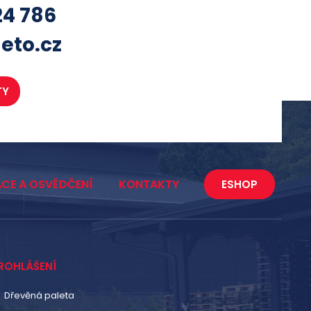
24 786
eto.cz
TY
ACE A OSVĚDČENÍ
KONTAKTY
ESHOP
ROHLÁŠENÍ
Dřevěná paleta