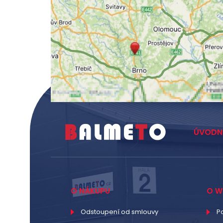
ÚVODN
O NÁKUPU
O W
Odstoupení od smlouvy
P