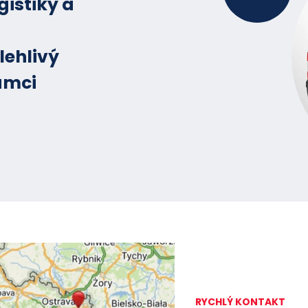
gistiky a
lehlivý
ámci
RYCHLÝ KONTAKT