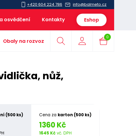
+420 604 224 786
info@balmeto.cz
 a osvědčení
Kontakty
Eshop
0
Obaly na rozvoz
idlička, nůž,
ní (500 ks)
Cena za
karton (500 ks)
1360 Kč
PH
1645 Kč
vč. DPH