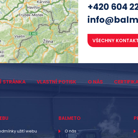
+420 604 2
info@balm
VŠECHNY KONTAK
Í STRÁNKA
VLASTNÍ POTISK
O NÁS
CERTIFIK
EBU
BALMETO
P
odmínky užití webu
O nás