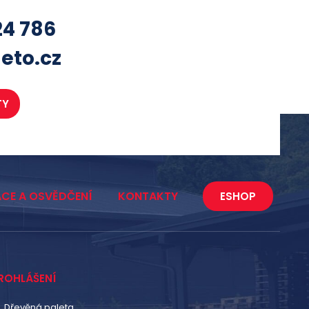
24 786
eto.cz
TY
ACE A OSVĚDČENÍ
KONTAKTY
ESHOP
ROHLÁŠENÍ
Dřevěná paleta