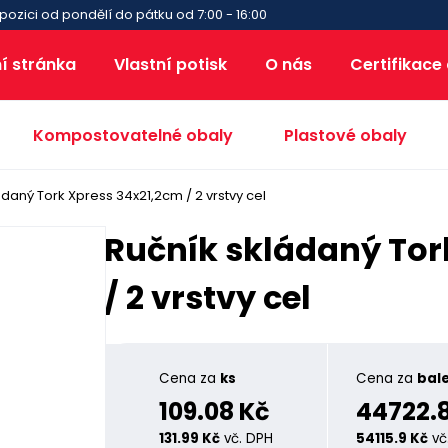
pozici od pondělí do pátku od 7:00 - 16:00
í stránka
Vlastní potisk
O nás
Certifikace
Kompostovatelné obaly
Plastové obaly
ádaný Tork Xpress 34x21,2cm / 2 vrstvy cel
Ručník skládaný Tor
/ 2 vrstvy cel
Cena za
ks
Cena za
bale
109.08 Kč
44722.
131.99 Kč
vč. DPH
54115.9 Kč
vč