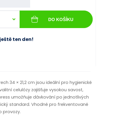
DO KOŠÍKU
ještě ten den!
ch 34 × 21,2 cm jsou ideální pro hygienické
litní celulózy zajišťuje vysokou savost,
press umožňuje dávkování po jednotlivých
enický standard. Vhodné pro frekventované
ro provozy.