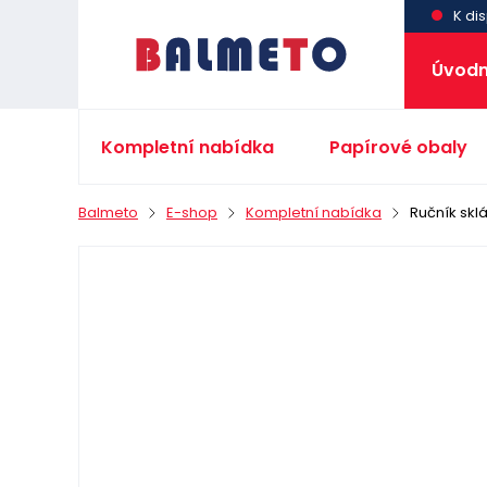
K dis
Úvodn
Kompletní nabídka
Papírové obaly
Balmeto
E-shop
Kompletní nabídka
Ručník skl