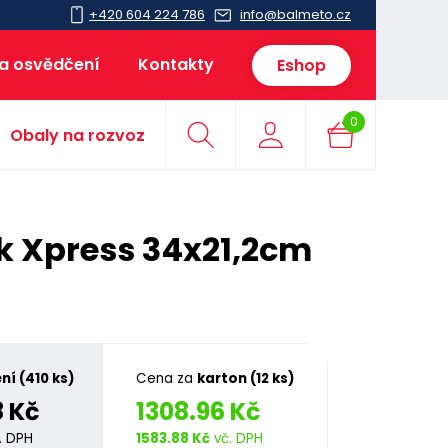
+420 604 224 786
info@balmeto.cz
 a osvědčení
Kontakty
Eshop
0
Obaly na rozvoz
k Xpress 34x21,2cm
ní (410 ks)
Cena za
karton (12 ks)
8 Kč
1308.96 Kč
. DPH
1583.88 Kč
vč. DPH