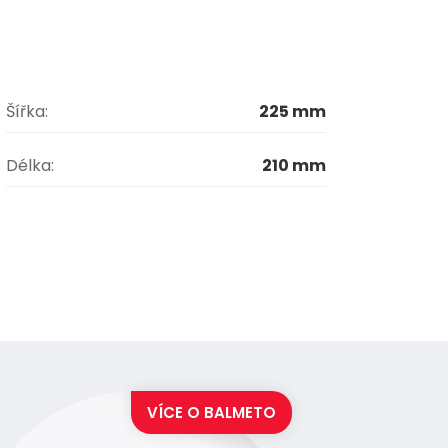
Šířka:
225 mm
Délka:
210 mm
VÍCE O
BALMETO