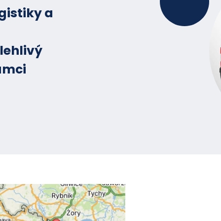
gistiky a
lehlivý
ámci