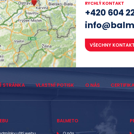
RYCHLÝ KONTAKT
+420 604 2
info@balm
VŠECHNY KONTAK
Í STRÁNKA
VLASTNÍ POTISK
O NÁS
CERTIFIK
EBU
BALMETO
P
odmínky užití webu
O nás