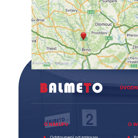
ÚVODN
O NÁKUPU
O W
Odstoupení od smlouvy
P