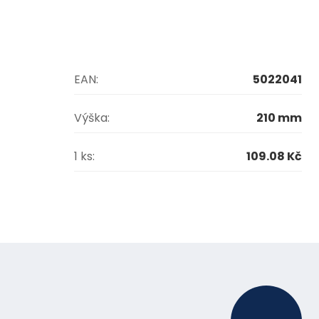
EAN:
5022041
Výška:
210 mm
1 ks:
109.08 Kč