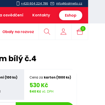
+420 604 224 786
info@balmeto.cz
 a osvědčení
Kontakty
Eshop
0
Obaly na rozvoz
 bílý č.4
ní (100 ks)
Cena za
karton (1000 ks)
530 Kč
H
640 Kč
vč. DPH