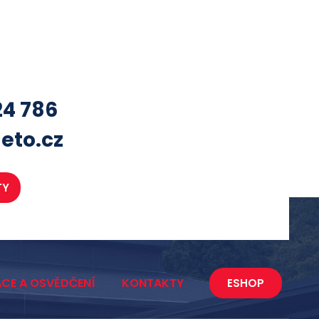
24 786
eto.cz
TY
ACE A OSVĚDČENÍ
KONTAKTY
ESHOP