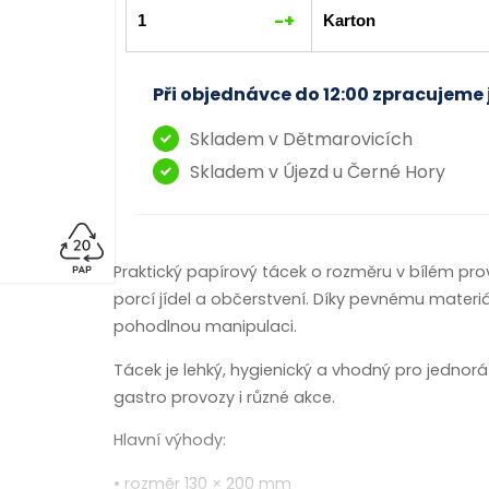
-
+
Při objednávce do 12:00 zpracujeme 
Skladem v Dětmarovicích
Skladem v Újezd u Černé Hory
Praktický papírový tácek o rozměru v bílém pro
porcí jídel a občerstvení. Díky pevnému materi
pohodlnou manipulaci.
Tácek je lehký, hygienický a vhodný pro jednorázo
gastro provozy i různé akce.
Hlavní výhody:
• rozměr 130 × 200 mm