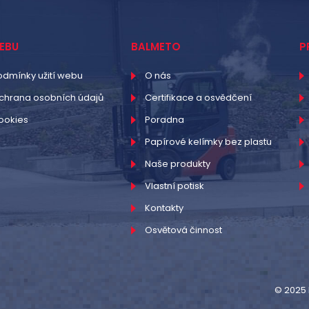
EBU
BALMETO
P
odmínky užití webu
O nás
chrana osobních údajů
Certifikace a osvědčení
ookies
Poradna
Papírové kelímky bez plastu
Naše produkty
Vlastní potisk
Kontakty
Osvětová činnost
© 2025 