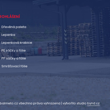
ROHLÁŠENÍ
Dřevěná paleta
Lepenka
Lepenková krabice
PE sáčky a fólie
PP sáčky a fólie
Smršťovací fólie
balmeto.cz všechna práva vyhrazena | vytvořilo studio
bynd.cz