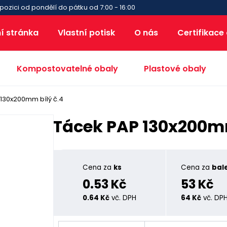
pozici od pondělí do pátku od 7:00 - 16:00
í stránka
Vlastní potisk
O nás
Certifikace
Kompostovatelné obaly
Plastové obaly
130x200mm bílý č.4
Tácek PAP 130x200mm
Cena za
ks
Cena za
bale
0.53 Kč
53 Kč
0.64 Kč
vč. DPH
64 Kč
vč. DP