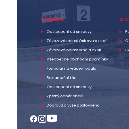
O NÁKUPU
O W
Odstoupení od smlouvy
P
Závozová oblast Ostrava a okolí
O
Závozová oblast Brno a okolí
C
Všeobecné obchodní podmínky
Formulář na vrácení obalů
Reklamační řád
Odstoupení od smlouvy
Zpětný odběr obalů
Doprava a výše poštovného