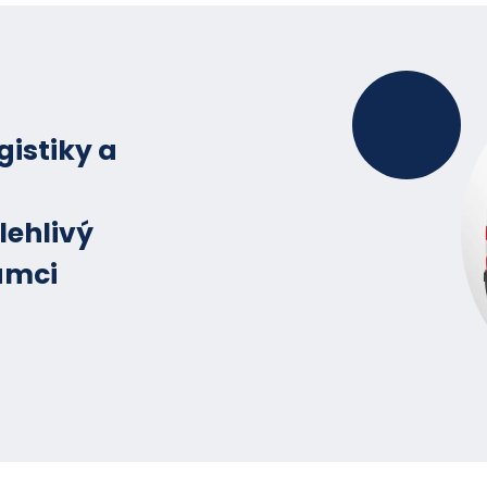
gistiky a
lehlivý
ámci