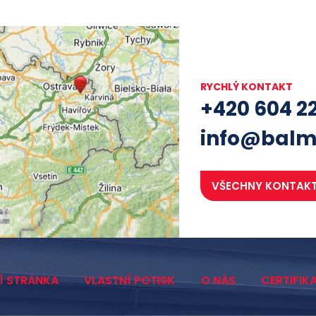
RYCHLÝ KONTAKT
+420 604 2
info@balm
VŠECHNY KONTAK
Í STRÁNKA
VLASTNÍ POTISK
O NÁS
CERTIFIK