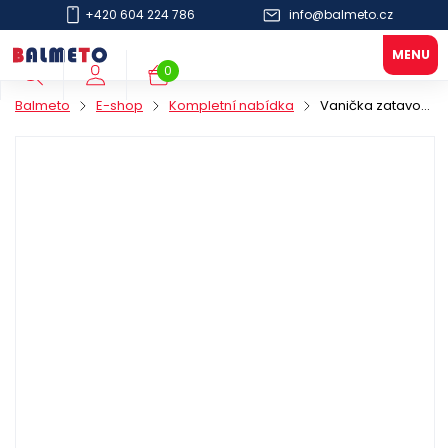
+420 604 224 786
info@balmeto.cz
0
Balmeto
E-shop
Kompletní nabídka
Vanička zatavovací PP 227x178/40mm 2D černá COLT odlamovací / M