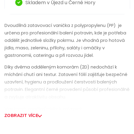
Skladem v Újezd u Černé Hory
Dvoudílná zatavovací vanička z polypropylenu (PP) je
určena pro profesionální balení potravin, kde je potřeba
oddělit jednotlivé složky pokrmu. Je vhodná pro hotová
jídla, maso, zeleninu, přílohy, saláty i omáčky v
gastronomii, cateringu a při rozvozu jídel.
Díky dvěma odděleným komorám (2D) nedochází k
míchání chutí ani textur. Zatavení fólií zajišťuje bezpečné
uzavření, hygienu a prodloužení čerstvosti balených
potravin. Elegantní černé provedení působí profesionálně
a zvyšuje atraktivitu obsahu.
Vlastnosti vaničky/misky k zatavení:
ZOBRAZIT VÍCE
Materiál: polypropylen (PP) je 100% recyklovatelný
materiál