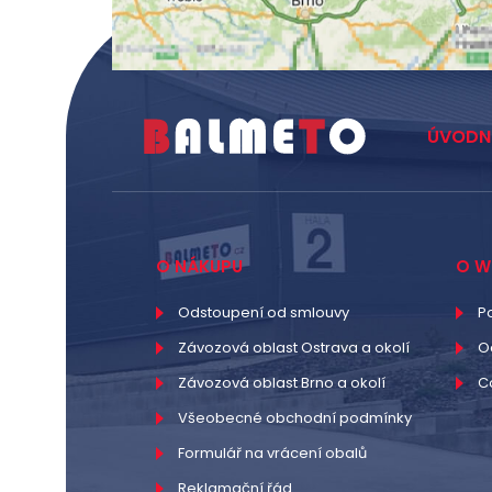
ÚVODN
O NÁKUPU
O W
Odstoupení od smlouvy
P
Závozová oblast Ostrava a okolí
O
Závozová oblast Brno a okolí
C
Všeobecné obchodní podmínky
Formulář na vrácení obalů
Reklamační řád