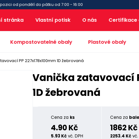
pozici od pondělí do pátku od 7:00 - 16:00
í stránka
Vlastní potisk
O nás
Certifikace
Kompostovatelné obaly
Plastové obaly
atavovací PP 227x178x100mm 1D žebrovaná
Vanička zatavovací
1D žebrovaná
Cena za
ks
Cena za
bale
4.90 Kč
1862 Kč
5.93 Kč
vč. DPH
2253.4 Kč
vč.