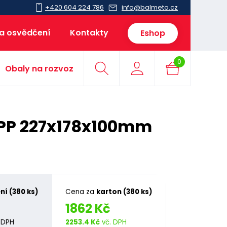
+420 604 224 786
info@balmeto.cz
 a osvědčení
Kontakty
Eshop
0
Obaly na rozvoz
 PP 227x178x100mm
ní (380 ks)
Cena za
karton (380 ks)
1862 Kč
 DPH
2253.4 Kč
vč. DPH