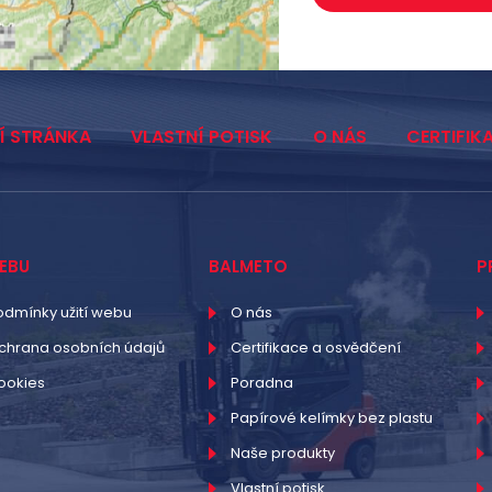
Í STRÁNKA
VLASTNÍ POTISK
O NÁS
CERTIFIK
EBU
BALMETO
P
odmínky užití webu
O nás
chrana osobních údajů
Certifikace a osvědčení
ookies
Poradna
Papírové kelímky bez plastu
Naše produkty
Vlastní potisk