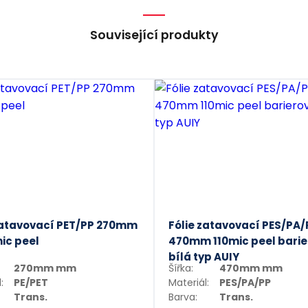
Rozvoz a distribuce hotových jídel
Související produkty
Chlazení a mražení – materiál si zachovává vlas
Rychlá obsluha – snadná manipulace a rychlé b
zatavovací PET/PP 270mm
Fólie zatavovací PES/PA/
ic peel
470mm 110mic peel barie
bílá typ AUIY
270mm mm
Šířka:
470mm mm
:
PE/PET
Materiál:
PES/PA/PP
Trans.
Barva:
Trans.