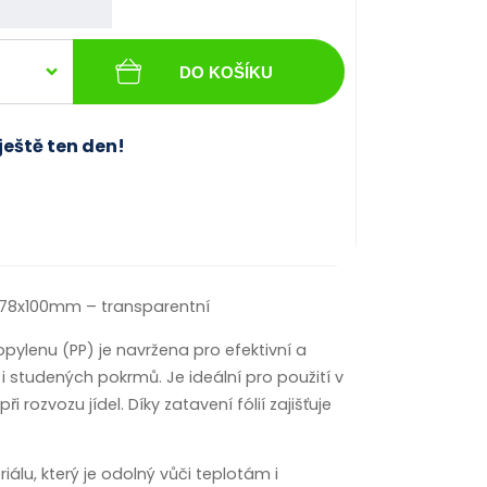
DO KOŠÍKU
ještě ten den!
178x100mm – transparentní
ylenu (PP) je navržena pro efektivní a
i studených pokrmů. Je ideální pro použití v
 rozvozu jídel. Díky zatavení fólií zajišťuje
álu, který je odolný vůči teplotám i