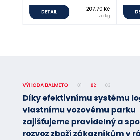
207,70 Kč
DETAIL
D
za kg
VÝHODA BALMETO
01
02
03
Díky efektivnímu systému lo
vlastnímu vozovému parku
zajišťujeme pravidelný a spo
rozvoz zboží zákazníkům v r