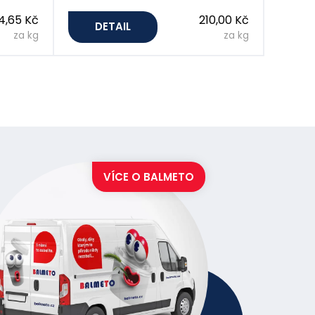
4,65 Kč
210,00 Kč
DETAIL
za kg
za kg
VÍCE O
BALMETO