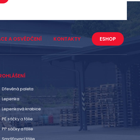
ACE A OSVĚDČENÍ
KONTAKTY
ESHOP
ROHLÁŠENÍ
Dřevěná paleta
Lepenka
Lepenková krabice
PE sáčky a fólie
PP sáčky a fólie
Smršťovací fólie