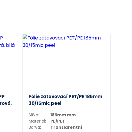
tnosti i při nízkých teplotách
alení.
PP
Fólie zatavovací PET/PE 185mm
rová,
30/15mic peel
Šířka:
185mm mm
Materiál:
PE/PET
Barva:
Translarentní