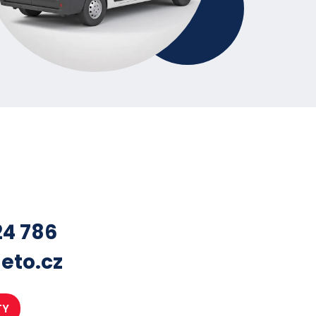
24 786
eto.cz
TY