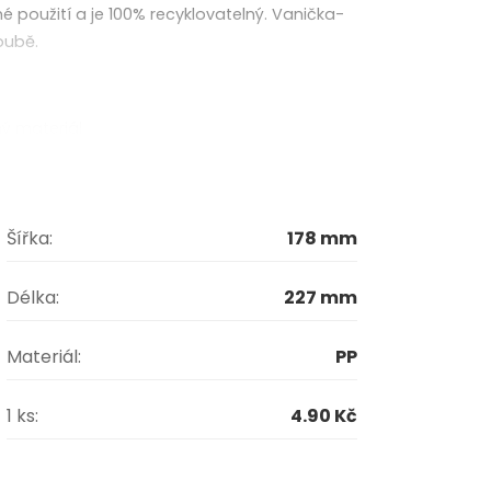
oužití a je 100% recyklovatelný. Vanička-
oubě.
ný materiál
Šířka:
178 mm
na obsahu před světlem
Délka:
227 mm
cké uzavření
u a skladování
Materiál:
PP
1 ks:
4.90 Kč