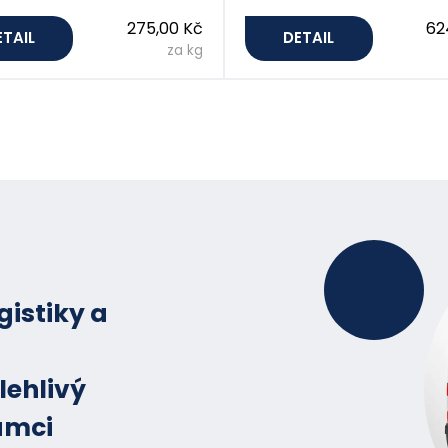
275,00 Kč
62
ETAIL
DETAIL
za kg
gistiky a
lehlivý
ámci