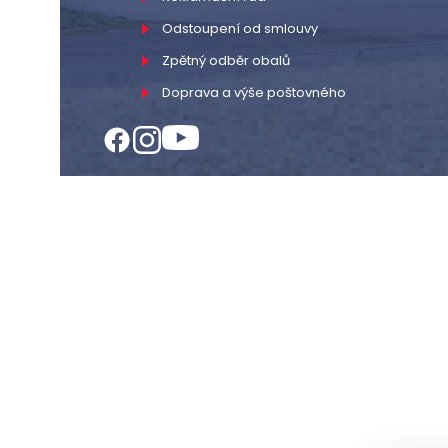
Odstoupení od smlouvy
Zpětný odběr obalů
Doprava a výše poštovného