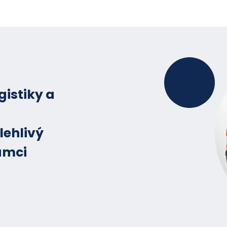
Ideální řešení pro pohodlné a bezpečné podáv
gistiky a
lehlivý
ámci