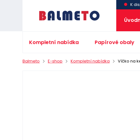
K dis
Úvodn
Kompletní nabídka
Papírové obaly
Balmeto
E-shop
Kompletní nabídka
Víčko na k