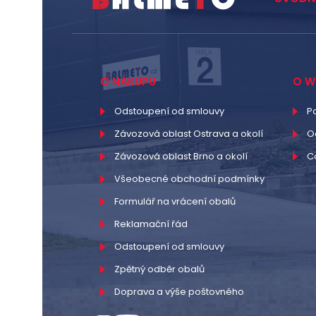
O NÁKUPU
O W
Odstoupení od smlouvy
P
Závozová oblast Ostrava a okolí
O
Závozová oblast Brno a okolí
C
Všeobecné obchodní podmínky
Formulář na vrácení obalů
Reklamační řád
Odstoupení od smlouvy
Zpětný odběr obalů
Doprava a výše poštovného