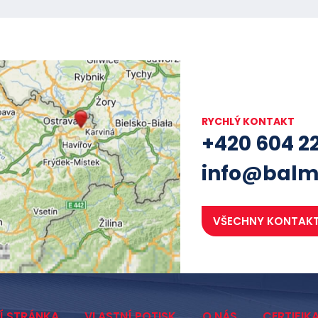
RYCHLÝ KONTAKT
+420 604 2
info@balm
VŠECHNY KONTAK
Í STRÁNKA
VLASTNÍ POTISK
O NÁS
CERTIFIK