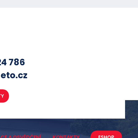
24 786
eto.cz
TY
ACE A OSVĚDČENÍ
KONTAKTY
ESHOP