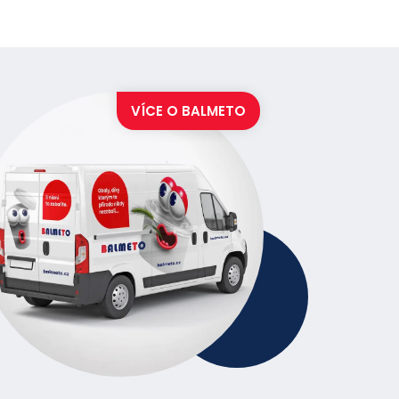
ání nápojů s sebou.
VÍCE O
BALMETO