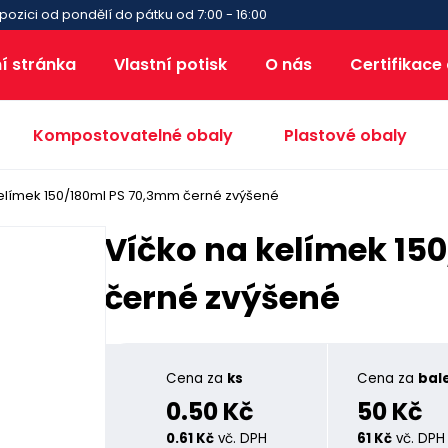
pozici od pondělí do pátku od 7:00 - 16:00
í stránka
Vlastní potisk
O nás
Certifikace
Kompostovatelné obaly
Plastové obaly
elímek 150/180ml PS 70,3mm černé zvýšené
Víčko na kelímek 15
černé zvýšené
Cena za
ks
Cena za
bale
0.50 Kč
50 Kč
0.61 Kč
vč. DPH
61 Kč
vč. DPH