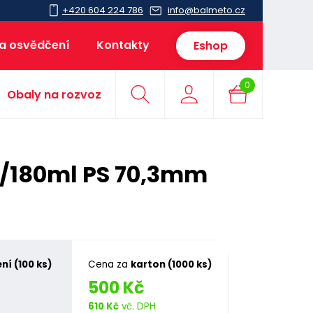
+420 604 224 786
info@balmeto.cz
 a osvědčení
Kontakty
Eshop
0
Obaly na rozvoz
0/180ml PS 70,3mm
ní (100 ks)
Cena za
karton (1000 ks)
500 Kč
610 Kč
vč. DPH