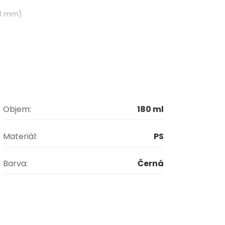
,3 mm)
Objem:
180 ml
Materiál:
PS
Barva:
Černá