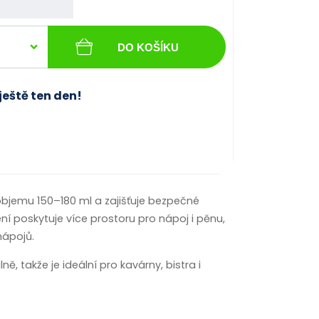
DO KOŠÍKU
ještě ten den!
 objemu 150–180 ml a zajišťuje bezpečné
ní poskytuje více prostoru pro nápoj i pěnu,
nápojů.
 takže je ideální pro kavárny, bistra i