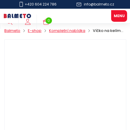
+420 604 224 786
info@balmeto.cz
0
Balmeto
E-shop
Kompletní nabídka
Víčko na kelímek 300/400ml PS 90mm bílé zvýšené s otv.