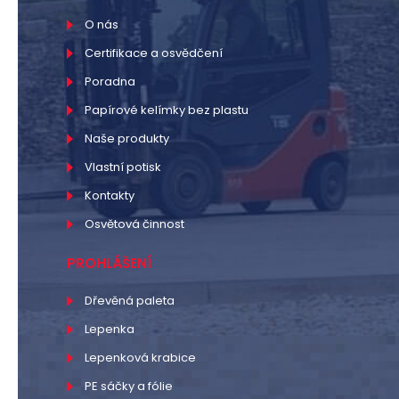
O nás
Certifikace a osvědčení
Poradna
Papírové kelímky bez plastu
Naše produkty
Vlastní potisk
Kontakty
Osvětová činnost
PROHLÁŠENÍ
Dřevěná paleta
Lepenka
Lepenková krabice
PE sáčky a fólie