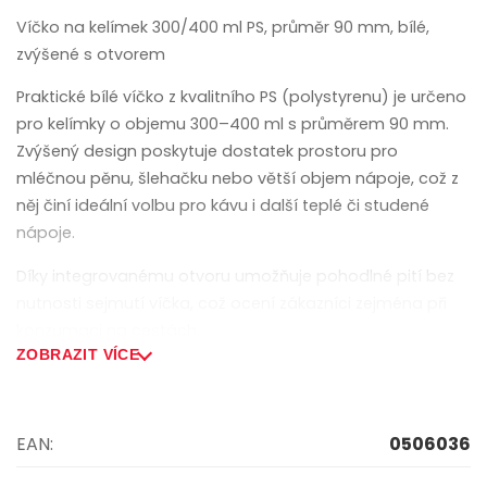
Víčko na kelímek 300/400 ml PS, průměr 90 mm, bílé,
zvýšené s otvorem
Praktické bílé víčko z kvalitního PS (polystyrenu) je určeno
pro kelímky o objemu 300–400 ml s průměrem 90 mm.
Zvýšený design poskytuje dostatek prostoru pro
mléčnou pěnu, šlehačku nebo větší objem nápoje, což z
něj činí ideální volbu pro kávu i další teplé či studené
nápoje.
Díky integrovanému otvoru umožňuje pohodlné pití bez
nutnosti sejmutí víčka, což ocení zákazníci zejména při
konzumaci na cestách.
ZOBRAZIT VÍCE
Hlavní výhody:
• kompatibilní s kelímky 300–400 ml (Ø 90 mm)
EAN:
0506036
• univerzální bílé provedení