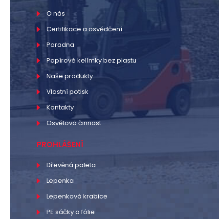
O nás
Certifikace a osvědčení
Poradna
Papírové kelímky bez plastu
Naše produkty
Vlastní potisk
Kontakty
Osvětová činnost
PROHLÁŠENÍ
Dřevěná paleta
Lepenka
Lepenková krabice
PE sáčky a fólie