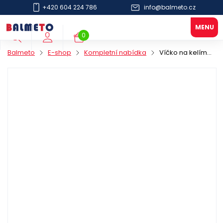
+420 604 224 786
info@balmeto.cz
0
Balmeto
E-shop
Kompletní nabídka
Víčko na kelímek 300/400ml PS 90mm černé zvýšené s otv.