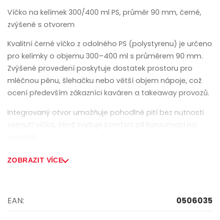
Víčko na kelímek 300/400 ml PS, průměr 90 mm, černé,
zvýšené s otvorem
Kvalitní černé víčko z odolného PS (polystyrenu) je určeno
pro kelímky o objemu 300–400 ml s průměrem 90 mm.
Zvýšené provedení poskytuje dostatek prostoru pro
mléčnou pěnu, šlehačku nebo větší objem nápoje, což
ocení především zákazníci kaváren a takeaway provozů.
Integrovaný otvor umožňuje pohodlné pití bez nutnosti
sejmutí víčka, čímž zvyšuje komfort při konzumaci na
cestách.
Hlavní výhody:
ZOBRAZIT VÍCE
• kompatibilní s kelímky 300–400 ml (Ø 90 mm)
• moderní černé provedení
EAN:
0506035
• zvýšený tvar ideální pro nápoje s pěnou