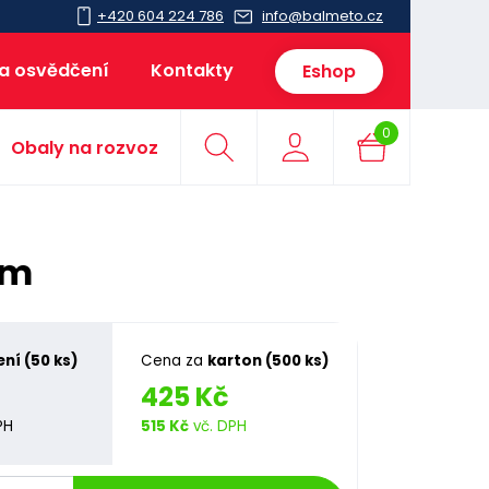
+420 604 224 786
info@balmeto.cz
 a osvědčení
Kontakty
Eshop
0
Obaly na rozvoz
mm
ení (50 ks)
Cena za
karton (500 ks)
425 Kč
PH
515 Kč
vč. DPH