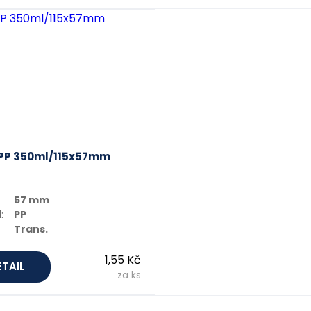
 PP 350ml/115x57mm
57 mm
:
PP
Trans.
1,55 Kč
ETAIL
za ks