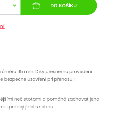
DO KOŠÍKU
ní
o průměru 115 mm. Díky přesnému provedení
je bezpečné uzavření při přenosu i
vnějšími nečistotami a pomáhá zachovat jeho
i i prodeji jídel s sebou.