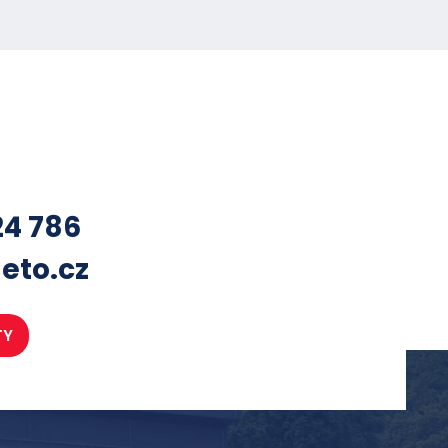
24 786
eto.cz
TY