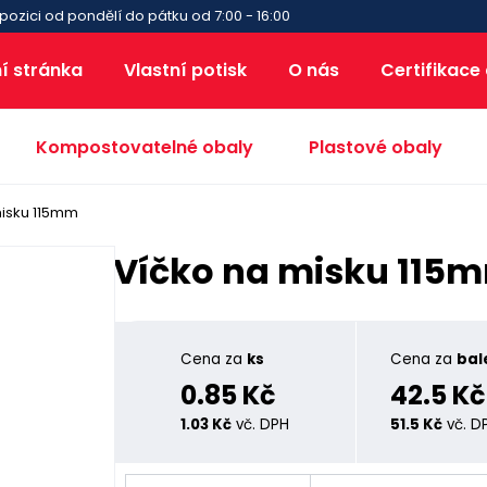
pozici od pondělí do pátku od 7:00 - 16:00
í stránka
Vlastní potisk
O nás
Certifikace
Kompostovatelné obaly
Plastové obaly
misku 115mm
Víčko na misku 115
Cena za
ks
Cena za
bal
0.85 Kč
42.5 Kč
1.03 Kč
vč. DPH
51.5 Kč
vč. D