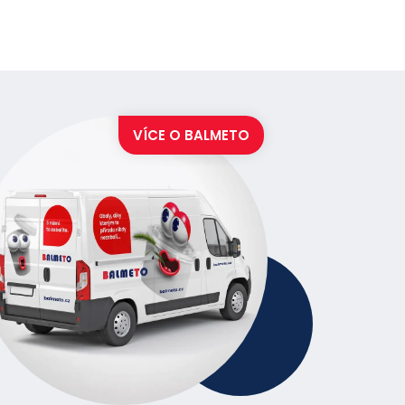
VÍCE O
BALMETO