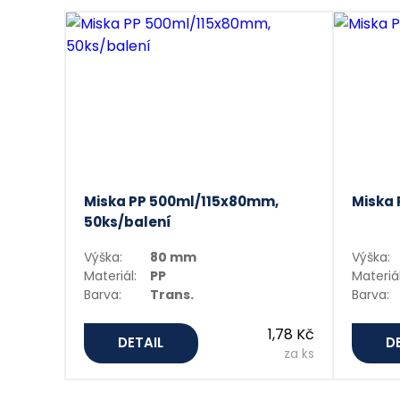
Miska PP 500ml/115x80mm,
Miska
50ks/balení
Výška:
80 mm
Výška:
Materiál:
PP
Materiál
Barva:
Trans.
Barva:
1,78 Kč
DETAIL
D
za ks