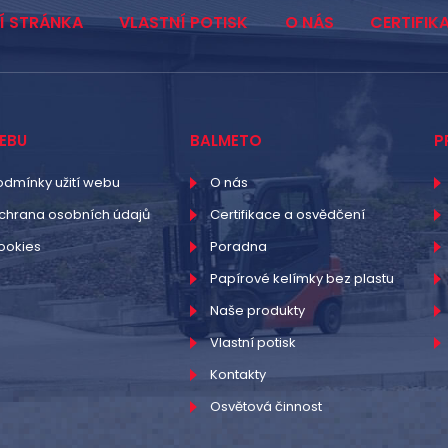
Í STRÁNKA
VLASTNÍ POTISK
O NÁS
CERTIFIK
EBU
BALMETO
P
odmínky užití webu
O nás
chrana osobních údajů
Certifikace a osvědčení
ookies
Poradna
Papírové kelímky bez plastu
Naše produkty
Vlastní potisk
Kontakty
Osvětová činnost