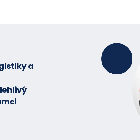
gistiky a
lehlivý
ámci