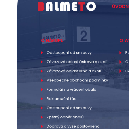
ÚVODN
O NÁKUPU
O W
Odstoupení od smlouvy
P
Závozová oblast Ostrava a okolí
O
Závozová oblast Brno a okolí
C
Všeobecné obchodní podmínky
Formulář na vrácení obalů
Reklamační řád
Odstoupení od smlouvy
Zpětný odběr obalů
Doprava a výše poštovného