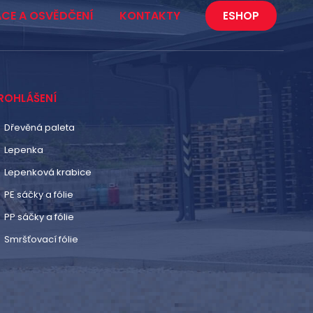
ACE A OSVĚDČENÍ
KONTAKTY
ESHOP
ROHLÁŠENÍ
Dřevěná paleta
Lepenka
Lepenková krabice
PE sáčky a fólie
PP sáčky a fólie
Smršťovací fólie