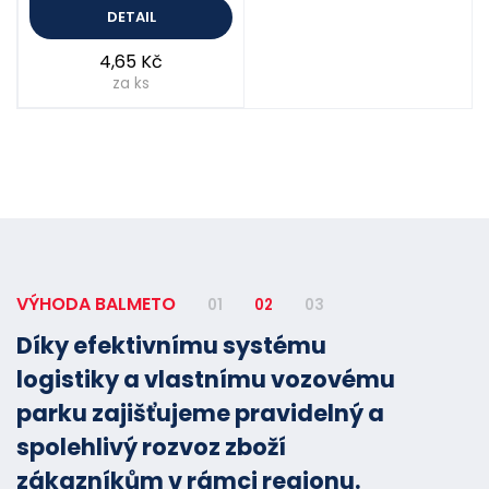
DETAIL
4,65 Kč
za ks
VÝHODA BALMETO
01
02
03
Díky efektivnímu systému
logistiky a vlastnímu vozovému
parku zajišťujeme pravidelný a
spolehlivý rozvoz zboží
zákazníkům v rámci regionu.