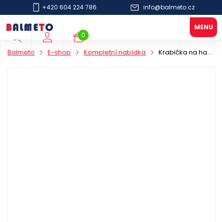
+420 604 224 786
info@balmeto.cz
0
Balmeto
E-shop
Kompletní nabídka
Krabička na hamburger PAP 245x122/102mm hnědá