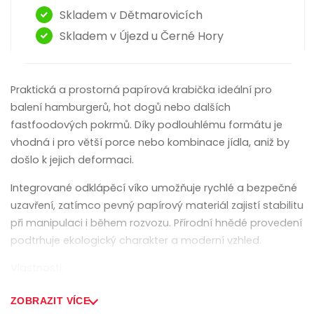
Skladem v Dětmarovicích
Skladem v Újezd u Černé Hory
Praktická a prostorná papírová krabička ideální pro
balení hamburgerů, hot dogů nebo dalších
fastfoodových pokrmů. Díky podlouhlému formátu je
vhodná i pro větší porce nebo kombinace jídla, aniž by
došlo k jejich deformaci.
Integrované odklápěcí víko umožňuje rychlé a bezpečné
uzavření, zatímco pevný papírový materiál zajistí stabilitu
při manipulaci i během rozvozu. Přírodní hnědé provedení
podtrhuje ekologický charakter a moderní vzhled.
Vlastnosti:
• rozměr 245 × 122 / 102 mm
ZOBRAZIT VÍCE