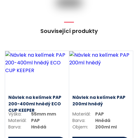
Související produkty
Návlek na kelímek PAP
Návlek na kelímek PAP
200-400ml hnědý ECO
200ml hnědý
CUP KEEPER
Výška:
55mm mm
Materiál:
PAP
Materiál:
PAP
Barva:
Hnědá
Barva:
Hnědá
Objem:
200ml ml