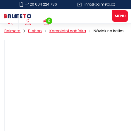
+420 604 224 786
info@balmeto.cz
0
Balmeto
E-shop
Kompletní nabídka
Návlek na kelímek PAP 200-400ml hnědý ECO CUP KEEPER