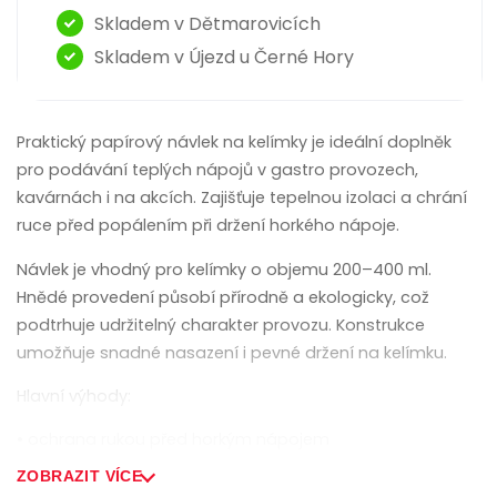
Skladem v Dětmarovicích
Skladem v Újezd u Černé Hory
Praktický papírový návlek na kelímky je ideální doplněk
pro podávání teplých nápojů v gastro provozech,
kavárnách i na akcích. Zajišťuje tepelnou izolaci a chrání
ruce před popálením při držení horkého nápoje.
Návlek je vhodný pro kelímky o objemu 200–400 ml.
Hnědé provedení působí přírodně a ekologicky, což
podtrhuje udržitelný charakter provozu. Konstrukce
umožňuje snadné nasazení i pevné držení na kelímku.
Hlavní výhody:
• ochrana rukou před horkým nápojem
ZOBRAZIT VÍCE
• zlepšení komfortu při držení kelímku