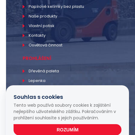
Papírové kelímky bez plastu
Naše produkty
Vlastní potisk
Kontakty
Osvětová činnost
PROHLÁŠENÍ
Dřevěná paleta
Lepenka
Lepenková krabice
Souhlas s cookies
PE sáčky a fólie
Tento web používá soubory cookies k zajištění
PP sáčky a fólie
nejlepšího uživatelského zážitku. Pokračováním v
prohlížení souhlasíte s jejich používáním.
Smršťovací fólie
ROZUMÍM