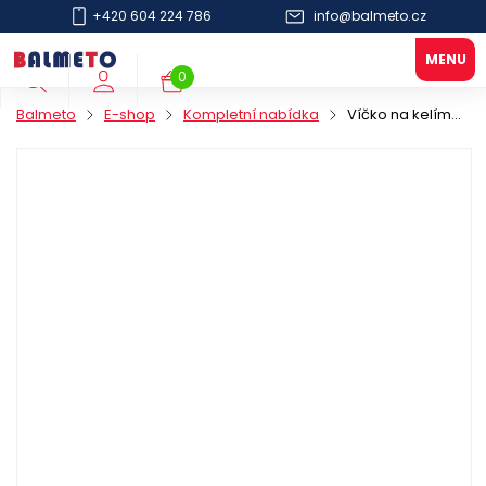
+420 604 224 786
info@balmeto.cz
0
Balmeto
E-shop
Kompletní nabídka
Víčko na kelímek 300/400ml PS 90mm černé zvýšené se zobáčkem