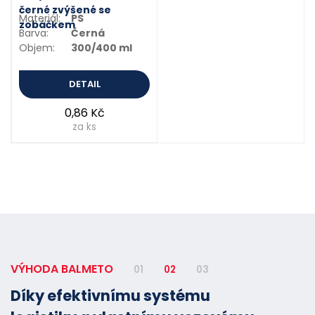
černé zvýšené se
Materiál:
PS
zobáčkem
Barva:
Černá
Objem:
300/400 ml
DETAIL
0,86 Kč
za ks
VÝHODA BALMETO
01
02
03
Díky efektivnímu systému