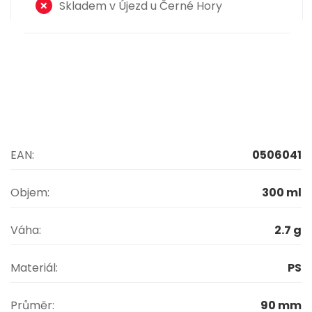
Skladem v Újezd u Černé Hory
EAN:
0506041
Objem:
300 ml
Váha:
2.7 g
Materiál:
PS
Průměr:
90 mm